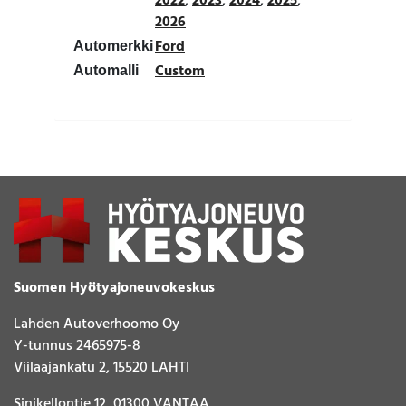
2022
,
2023
,
2024
,
2025
,
2026
Ford
Automerkki
Custom
Automalli
Suomen Hyötyajoneuvokeskus
Lahden Autoverhoomo Oy
Y-tunnus 2465975-8
Viilaajankatu 2, 15520 LAHTI
Sinikellontie 12, 01300 VANTAA