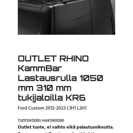
OUTLET RHINO
KammBar
Lastausrulla 1050
mm 310 mm
tukijaloilla KR6
Ford Custom 2012-2023 L1H1 L2H1
TUOTEKOODI: HAK5900290
Outlet tuote, ei vaihto eikä palautusoikeutta.