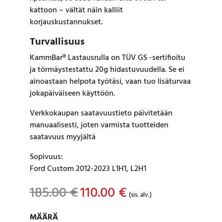
kattoon – vältät näin kalliit
korjauskustannukset.
Turvallisuus
KammBar® Lastausrulla on TÜV GS -sertifioitu
ja törmäystestattu 20g hidastuvuudella. Se ei
ainoastaan helpota työtäsi, vaan tuo lisäturvaa
jokapäiväiseen käyttöön.
Verkkokaupan saatavuustieto päivitetään
manuaalisesti, joten varmista tuotteiden
saatavuus myyjältä
Sopivuus:
Ford Custom 2012-2023 L1H1, L2H1
185.00
€
Original
110.00
€
Current
(sis. alv.)
price
price
was:
is:
MÄÄRÄ
MÄÄRÄ