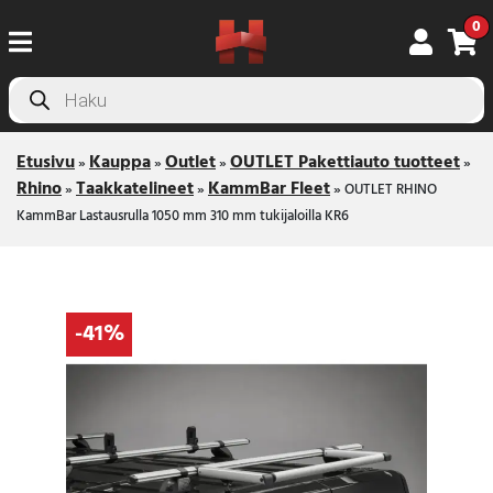
0
Products
search
Etusivu
Kauppa
Outlet
OUTLET Pakettiauto tuotteet
»
»
»
»
Rhino
Taakkatelineet
KammBar Fleet
»
»
»
OUTLET RHINO
KammBar Lastausrulla 1050 mm 310 mm tukijaloilla KR6
-41%