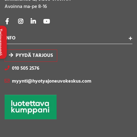
Avoinna ma-pe 8-16
uspyyntö
INFO
PYYDÄ TARJOUS
010 505 2576
myynti@hyotyajoneuvokeskus.com