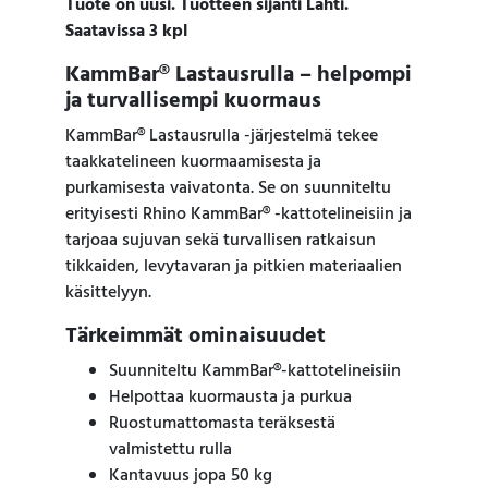
Tuote on uusi. Tuotteen sijanti Lahti.
Saatavissa 3 kpl
KammBar® Lastausrulla – helpompi
ja turvallisempi kuormaus
KammBar® Lastausrulla -järjestelmä tekee
taakkatelineen kuormaamisesta ja
purkamisesta vaivatonta. Se on suunniteltu
erityisesti Rhino KammBar® -kattotelineisiin ja
tarjoaa sujuvan sekä turvallisen ratkaisun
tikkaiden, levytavaran ja pitkien materiaalien
käsittelyyn.
Tärkeimmät ominaisuudet
Suunniteltu KammBar®-kattotelineisiin
Helpottaa kuormausta ja purkua
Ruostumattomasta teräksestä
valmistettu rulla
Kantavuus jopa 50 kg