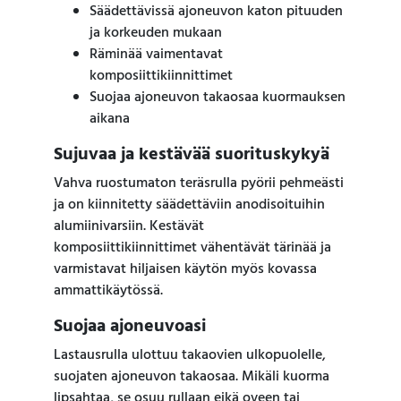
Säädettävissä ajoneuvon katon pituuden
ja korkeuden mukaan
Räminää vaimentavat
komposiittikiinnittimet
Suojaa ajoneuvon takaosaa kuormauksen
aikana
Sujuvaa ja kestävää suorituskykyä
Vahva ruostumaton teräsrulla pyörii pehmeästi
ja on kiinnitetty säädettäviin anodisoituihin
alumiinivarsiin. Kestävät
komposiittikiinnittimet vähentävät tärinää ja
varmistavat hiljaisen käytön myös kovassa
ammattikäytössä.
Suojaa ajoneuvoasi
Lastausrulla ulottuu takaovien ulkopuolelle,
suojaten ajoneuvon takaosaa. Mikäli kuorma
lipsahtaa, se osuu rullaan eikä oveen tai