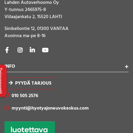
Lahden Autoverhoomo Oy
Y-tunnus 2465975-8
Viilaajankatu 2, 15520 LAHTI
Sinikellontie 12, 01300 VANTAA
Avoinna ma-pe 8-16
INFO
uspyyntö
PYYDÄ TARJOUS
010 505 2576
myynti@hyotyajoneuvokeskus.com