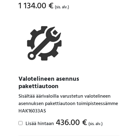
1 134.00
€
(sis. alv.)
Valotelineen asennus
pakettiautoon
Sisältää äärivaloilla varustetun valotelineen
asennuksen pakettiautoon toimipisteessämme
HAK16033AS
436.00
€
Lisää hintaan
(sis. alv.)