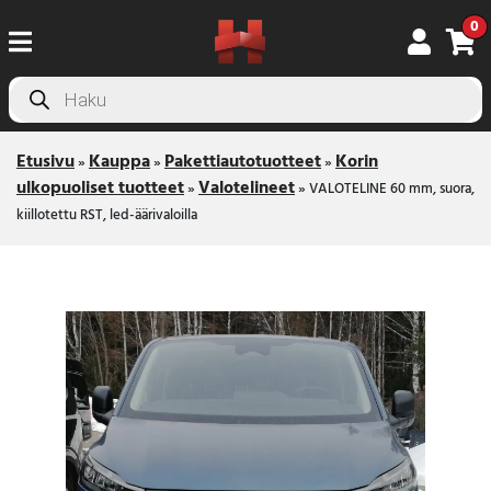
0
Products
search
Etusivu
Kauppa
Pakettiautotuotteet
Korin
»
»
»
ulkopuoliset tuotteet
Valotelineet
»
»
VALOTELINE 60 mm, suora,
kiillotettu RST, led-äärivaloilla