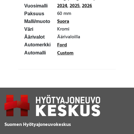
2024
,
2025
,
2026
Vuosimalli
60 mm
Paksuus
Suora
Malli/muoto
Kromi
Väri
Äärivaloilla
Äärivalot
Ford
Automerkki
Custom
Automalli
Suomen Hyötyajoneuvokeskus