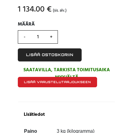
1 134.00
€
(sis. alv.)
MÄÄRÄ
MÄÄRÄ
LISÄÄ OSTOSKORIIN
SAATAVILLA, TARKISTA TOIMITUSAIKA
MYYJÄLTÄ
LISÄÄ VARUSTELUTARJOUKSEEN
Lisätiedot
Paino
3 kg (kilogramma)