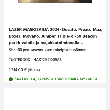
LAZER MASKISARJA 2024- Ducato, Proace Max,
Boxer, Movano, Jumper Triple-R 750 Beacon
parkkivalolla ja majakkatoiminnolla
ASENNETTUNA
Sisältää perusasennuksen toimipisteessämme
TUOTEKOODI: HAK191371009AS
1 514.00
€
(sis. alv.)
SAATAVILLA, TARKISTA TOIMITUSAIKA MYYJÄLTÄ