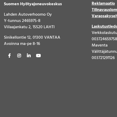
Reklamaatio
Suomen Hyötyajoneuvokeskus
Tilinavauslo
Lahden Autoverhoomo Oy
Varaosakysel
Y-tunnus 2465975-8
Laskutustied
Viilaajankatu 2, 15520 LAHTI
Verkkolaskut
Sinikellontie 12, 01300 VANTAA
00372465975
Avoinna ma-pe 8-16
Maventa
Välittäjätunn
003721291126