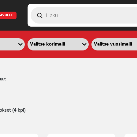
Products
search
SIVULLE
uut
okset (4 kpl)