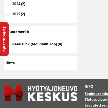
2024
(2)
2025
(2)
Tarjouspyyntö
Tuotemerkit
RealTruck (Mountain Top)
(4)
Hinta
INFO
Sopimusehdo
Tietosuojasel
Saavutettavu