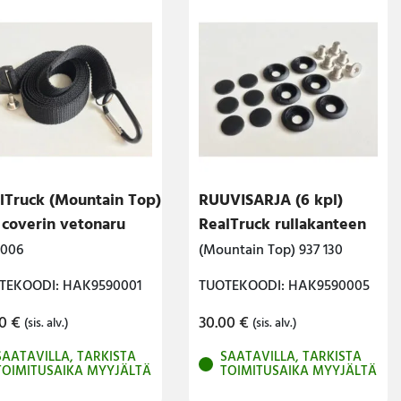
lTruck (Mountain Top)
RUUVISARJA (6 kpl)
l coverin vetonaru
RealTruck rullakanteen
 006
(Mountain Top) 937 130
TEKOODI: HAK9590001
TUOTEKOODI: HAK9590005
00
€
30.00
€
(sis. alv.)
(sis. alv.)
SAATAVILLA, TARKISTA
SAATAVILLA, TARKISTA
TOIMITUSAIKA MYYJÄLTÄ
TOIMITUSAIKA MYYJÄLTÄ