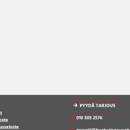
PYYDÄ TARJOUS
t
010 505 2576
oste
usseloste