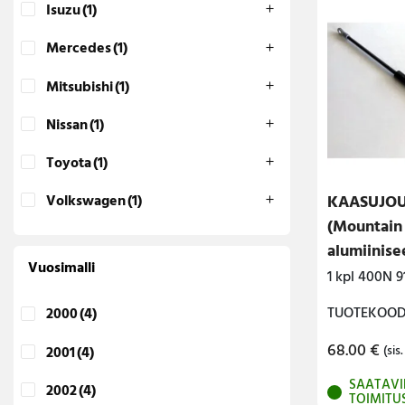
Isuzu
(1)
Lava-autojen tuotteet
Mercedes
(1)
Pakettiautotuotteet
Mitsubishi
(1)
Nissan
(1)
Toyota
(1)
KAASUJOUS
Volkswagen
(1)
(Mountain
alumiinise
Vuosimalli
400N (1 kp
1 kpl 400N 9
TUOTEKOOD
2000
(4)
68.00
€
2001
(4)
(sis.
SAATAVI
2002
(4)
TOIMITU