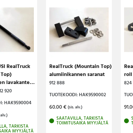
I RealTruck
RealTruck (Mountain Top)
Rea
 Top)
alumiinikannen saranat
rol
en lavakanteen
912 888
824
l)
12 920
TUOTEKOODI: HAK9590002
TUO
I: HAK9590004
60.00
€
91.
(sis. alv.)
 alv.)
SAATAVILLA, TARKISTA
TOIMITUSAIKA MYYJÄLTÄ
LLA, TARKISTA
SAIKA MYYJÄLTÄ