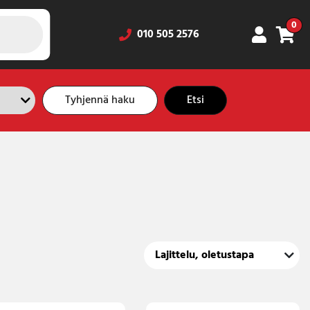
0
010 505 2576
Tyhjennä haku
Etsi