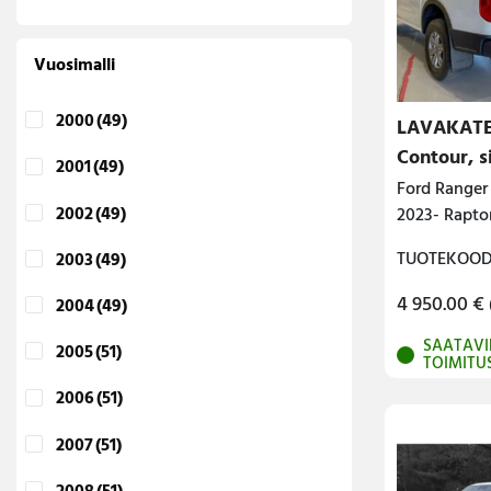
Vuosimalli
2000
(49)
LAVAKATE
Contour, s
2001
(49)
Ford Ranger
2002
(49)
2023- Rapto
TUOTEKOODI
2003
(49)
4 950.00
€
2004
(49)
SAATAVI
2005
(51)
TOIMITU
2006
(51)
2007
(51)