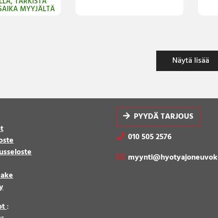
LLA, TARKISTA
SAIKA MYYJÄLTÄ
Näytä lisää
PYYDÄ TARJOUS
t
010 505 2576
oste
usseloste
myynti@hyotyajoneuvok
make
y
ot
: