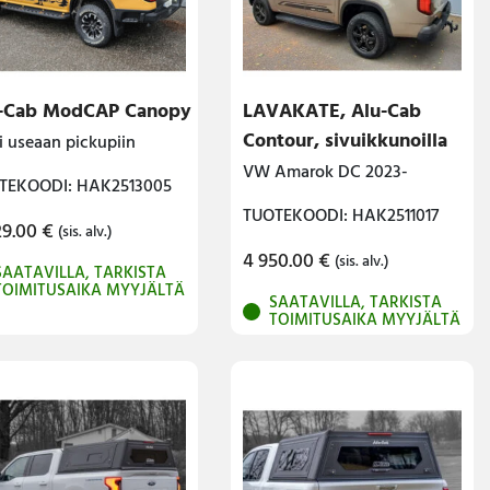
-Cab ModCAP Canopy
LAVAKATE, Alu-Cab
Contour, sivuikkunoilla
i useaan pickupiin
VW Amarok DC 2023-
TEKOODI: HAK2513005
TUOTEKOODI: HAK2511017
29.00
€
(sis. alv.)
4 950.00
€
(sis. alv.)
SAATAVILLA, TARKISTA
TOIMITUSAIKA MYYJÄLTÄ
SAATAVILLA, TARKISTA
TOIMITUSAIKA MYYJÄLTÄ