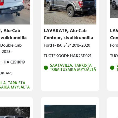
, Alu-Cab
LAVAKATE, Alu-Cab
LAV
ivuikkunoilla
Contour, sivuikkunoilla
Con
 Double Cab
Ford F-150 5´5" 2015-2020
Ford
r 2023-
TUOTEKOODI: HAK2511021
TUO
: HAK2511019
SAATAVILLA, TARKISTA
TOIMITUSAIKA MYYJÄLTÄ
(sis. alv.)
LLA, TARKISTA
SAIKA MYYJÄLTÄ