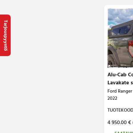
Tarjouspyyntö
Alu-Cab C
Lavakate s
Ford Ranger
2022
TUOTEKOODI
4 950.00
€