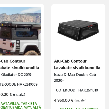
-Cab Contour
Alu-Cab Contour
akate sivuikkunoilla
Lavakate sivuikkunoilla
 Gladiator DC 2019-
Isuzu D-Max Double Cab
2020-
TEKOODI: HAK2511009
TUOTEKOODI: HAK2511010
50.00
€
(sis. alv.)
4 950.00
€
(sis. alv.)
SAATAVILLA, TARKISTA
TOIMITUSAIKA MYYJÄLTÄ