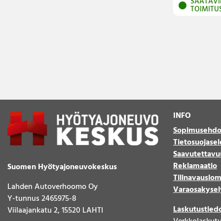
SAATAVI
TOIMITU
INFO
Sopimusehdo
Tietosuojasel
Saavutettavu
Reklamaatio
Suomen Hyötyajoneuvokeskus
Tilinavauslo
Lahden Autoverhoomo Oy
Varaosakysel
Y-tunnus 2465975-8
Laskutustied
Viilaajankatu 2, 15520 LAHTI