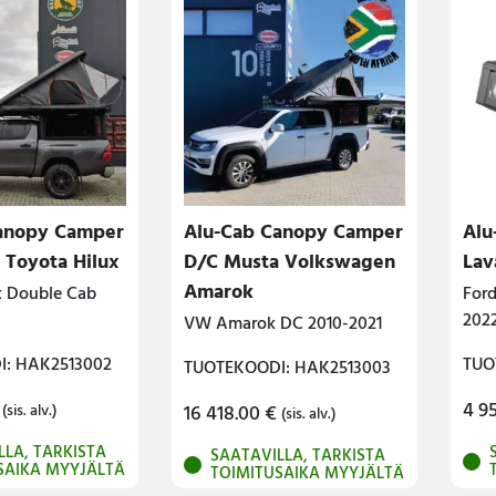
anopy Camper
Alu-Cab Canopy Camper
Alu
 Toyota Hilux
D/C Musta Volkswagen
Lav
Amarok
x Double Cab
Ford
202
VW Amarok DC 2010-2021
: HAK2513002
TUO
TUOTEKOODI: HAK2513003
4 9
16 418.00
€
(sis. alv.)
(sis. alv.)
LLA, TARKISTA
SAATAVILLA, TARKISTA
SAIKA MYYJÄLTÄ
TOIMITUSAIKA MYYJÄLTÄ