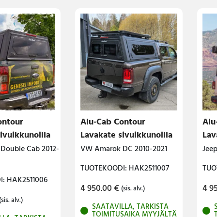
ontour
Alu-Cab Contour
Alu
ivuikkunoilla
Lavakate sivuikkunoilla
Lav
 Double Cab 2012-
VW Amarok DC 2010-2021
Jeep
TUOTEKOODI: HAK2511007
TUO
: HAK2511006
4 950.00
€
4 9
(sis. alv.)
(sis. alv.)
SAATAVILLA, TARKISTA
TOIMITUSAIKA MYYJÄLTÄ