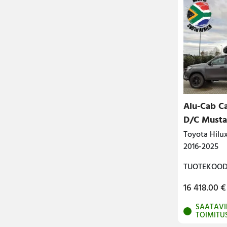
Alu-Cab C
D/C Musta
Toyota Hilu
2016-2025
TUOTEKOODI
16 418.00
€
SAATAVI
TOIMITU