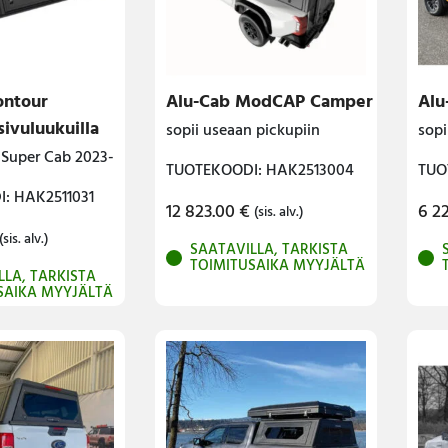
ontour
Alu-Cab ModCAP Camper
Alu
sivuluukuilla
sopii useaan pickupiin
sopi
 Super Cab 2023-
TUOTEKOODI: HAK2513004
TUO
: HAK2511031
12 823.00
€
6 2
(sis. alv.)
(sis. alv.)
SAATAVILLA, TARKISTA
TOIMITUSAIKA MYYJÄLTÄ
LLA, TARKISTA
SAIKA MYYJÄLTÄ