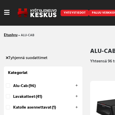
YHTEYSTIEDOT
PALUU VERKKO
Etusivu
»
ALU-CAB
ALU-CA
Tyhjennä suodattimet
Caravan
Yhteensä 96 t
Front Runner
Kategoriat
Keraamiset pinnoitukset
Alu-Cab
(96)
LED lisävalot ja majakat
Lavakatteet
(41)
Outlet
Katolle asennettavat
(1)
Vanlife