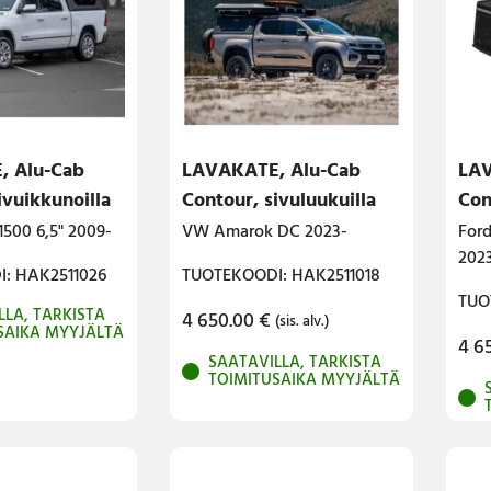
, Alu-Cab
LAVAKATE, Alu-Cab
LAV
ivuikkunoilla
Contour, sivuluukuilla
Con
500 6,5" 2009-
VW Amarok DC 2023-
For
2023
: HAK2511026
TUOTEKOODI: HAK2511018
TUO
LLA, TARKISTA
4 650.00
€
(sis. alv.)
SAIKA MYYJÄLTÄ
4 6
SAATAVILLA, TARKISTA
TOIMITUSAIKA MYYJÄLTÄ