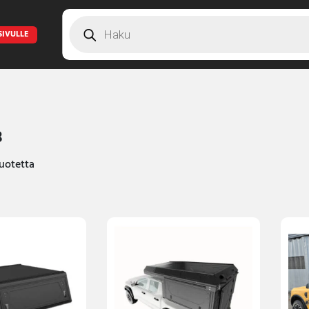
Products
search
SIVULLE
B
uotetta