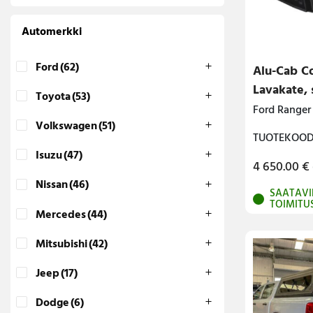
Lava-autojen tuotteet
Automerkki
Pakettiautotuotteet
Ford
(62)
Alu-Cab C
Lavakate, 
Toyota
(53)
Ford Ranger
Volkswagen
(51)
TUOTEKOODI
Isuzu
(47)
4 650.00
€
Nissan
(46)
SAATAVI
TOIMITU
Mercedes
(44)
Mitsubishi
(42)
Jeep
(17)
Dodge
(6)