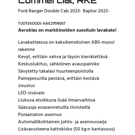
Commercial, RKE
Ford Ranger Double Cab 2023- Raptor 2023-
TUOTEKOODI: HAK211114007
Aeroklas on markkinoiden suosituin lavakate!
Lavakatteessa on kaksikerroksinen ABS-muovi
rakenne
Kevyt, erittäin vahva ja täysin kierrätettävä
Keskuslukitus, sähköinen avauspainike
Sävytetty takalasi huurteenpoistolla
Painepesurilla pestävä, erittäin kestävä
sisustus
LED-sisävalo
Liukuva etuikkuna lisää ilmanvaihtoa
Sääsuoja esiasennetuilla tiivisteillä
Poraamaton asennus
Automallikohtainen johto- ja asennussarja
Lisävarusteena kattokisko (50 kg:n kantavuus)