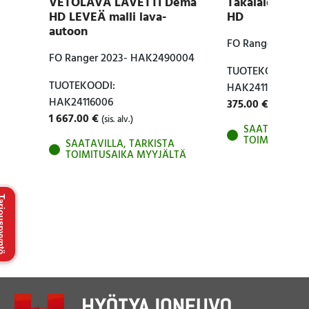
VETOLAVA LAVETTI Dema
Takalaidan tiiv
HD LEVEÄ malli lava-
HD
autoon
FO Ranger Raptor
FO Ranger 2023- HAK2490004
TUOTEKOODI:
TUOTEKOODI:
HAK24115003
HAK24116006
375.00
€
(sis. alv.)
1 667.00
€
(sis. alv.)
SAATAVILLA, 
TOIMITUSAIK
SAATAVILLA, TARKISTA
TOIMITUSAIKA MYYJÄLTÄ
uspyyntö