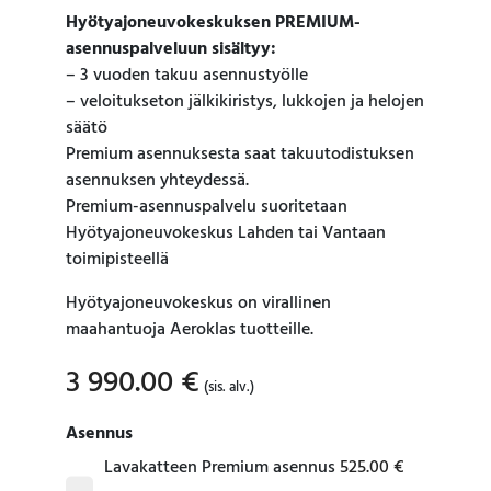
Hyötyajoneuvokeskuksen PREMIUM-
asennuspalveluun sisältyy:
– 3 vuoden takuu asennustyölle
– veloitukseton jälkikiristys, lukkojen ja helojen
säätö
Premium asennuksesta saat takuutodistuksen
asennuksen yhteydessä.
Premium-asennuspalvelu suoritetaan
Hyötyajoneuvokeskus Lahden tai Vantaan
toimipisteellä
Hyötyajoneuvokeskus on virallinen
maahantuoja Aeroklas tuotteille.
3 990.00
€
(sis. alv.)
Asennus
Lavakatteen Premium asennus
525.00
€