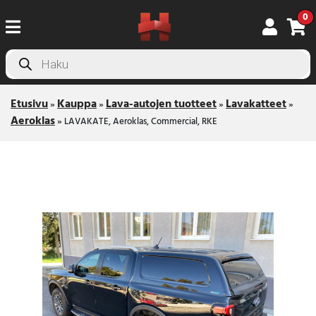
0
Products
search
Etusivu
Kauppa
Lava-autojen tuotteet
Lavakatteet
»
»
»
»
Aeroklas
»
LAVAKATE, Aeroklas, Commercial, RKE