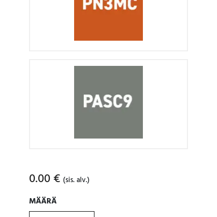
0.00
€
(sis. alv.)
MÄÄRÄ
MÄÄRÄ