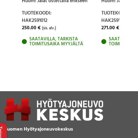
Huom! Jalat ostettava erikseen
Huom! Jalat oste
TUOTEKOODI:
TUOTEKOODI:
HAK2591012
HAK2591013
250.00
€
271.00
€
(sis. alv.)
(sis. alv.)
SAATAVILLA, TARKISTA
SAATAVILLA, 
TOIMITUSAIKA MYYJÄLTÄ
TOIMITUSAIK
Suomen Hyötyajoneuvokeskus