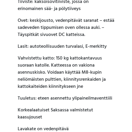
Tiiviste: kaksoisovitiiviste, jossa on
erinomainen sää- ja pölytiiveys
Ovet: keskijousto, vedenpitävät saranat – estää
sadeveden tippumisen oven ollessa auki. –
Täyspitkät sivuovet DC katteissa.
Lasit: autoteollisuuden turvalasi, E-merkitty
Vahvistettu katto: 150 kg kattokantavuus
suoraan katolle. Katteessa on vakiona
asennuskisko. Voidaan käyttää M8-kupin
neliömäisten pulttien, kiinnitysrenkaiden ja
kattokaiteiden kiinnitykseen jne
Tuuletus: eteen asennettu ylipaineilmaventtiili
Korkealaatuiset Saksassa valmistetut
kaasujouset
Lavakate on vedenpitävä