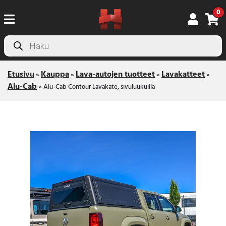
0
Products
search
Etusivu
Kauppa
Lava-autojen tuotteet
Lavakatteet
»
»
»
»
Alu-Cab
»
Alu-Cab Contour Lavakate, sivuluukuilla