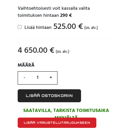
Vaihtoehtoisesti voit kassalla valita
toimituksen hintaan
290 €
525.00
€
Lisää hintaan
(sis. alv.)
4 650.00
€
(sis. alv.)
MÄÄRÄ
MÄÄRÄ
LISÄÄ OSTOSKORIIN
SAATAVILLA, TARKISTA TOIMITUSAIKA
MYYJÄLTÄ
LISÄÄ VARUSTELUTARJOUKSEEN