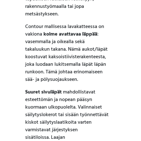
rakennustyömaalla tai jopa
metsästykseen.
Contour mallisessa lavakatteessa on
vakiona
kolme avattavaa läppää
:
vasemmalla ja oikealla sekä
takaluukun takana. Nämä aukot/läpät
koostuvat kaksoistiivisterakenteesta,
joka luodaan lukitsemalla läpät läpän
runkoon. Tämä johtaa erinomaiseen
sää- ja pölysuojaukseen.
Suuret sivuläpät
mahdollistavat
esteettömän ja nopean pääsyn
kuormaan ulkopuolelta. Valinnaiset
säilytyslokerot tai sisään työnnettävät
kiskot säilytyslaatikoita varten
varmistavat järjestyksen
sisätiloissa. Laajan