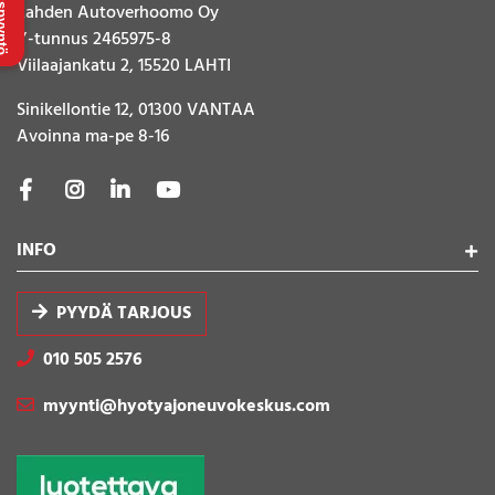
uspyyntö
Lahden Autoverhoomo Oy
Y-tunnus 2465975-8
Viilaajankatu 2, 15520 LAHTI
Sinikellontie 12, 01300 VANTAA
Avoinna ma-pe 8-16
INFO
PYYDÄ TARJOUS
010 505 2576
myynti@hyotyajoneuvokeskus.com