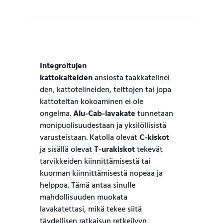
Integroitujen
kattokaiteiden
ansiosta taakkatelinei
den, kattotelineiden, telttojen tai jopa
kattoteltan kokoaminen ei ole
ongelma.
Alu-Cab-lavakate
tunnetaan
monipuolisuudestaan ​​ja yksilöllisistä
varusteistaan. Katolla olevat
C-kiskot
ja sisällä olevat
T-urakiskot
tekevät
tarvikkeiden kiinnittämisestä tai
kuorman kiinnittämisestä nopeaa ja
helppoa. Tämä antaa sinulle
mahdollisuuden muokata
lavakatettasi, mikä tekee siitä
täydellisen ratkaisun retkeilyyn,