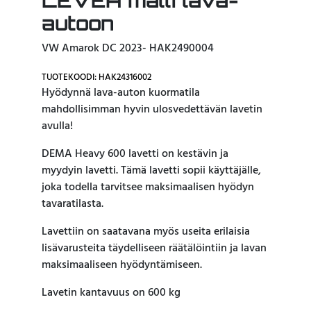
LEVEÄ malli lava-
autoon
VW Amarok DC 2023- HAK2490004
TUOTEKOODI: HAK24316002
Hyödynnä lava-auton kuormatila
mahdollisimman hyvin ulosvedettävän lavetin
avulla!
DEMA Heavy 600 lavetti on kestävin ja
myydyin lavetti. Tämä lavetti sopii käyttäjälle,
joka todella tarvitsee maksimaalisen hyödyn
tavaratilasta.
Lavettiin on saatavana myös useita erilaisia ​​
lisävarusteita täydelliseen räätälöintiin ja lavan
maksimaaliseen hyödyntämiseen.
Lavetin kantavuus on 600 kg