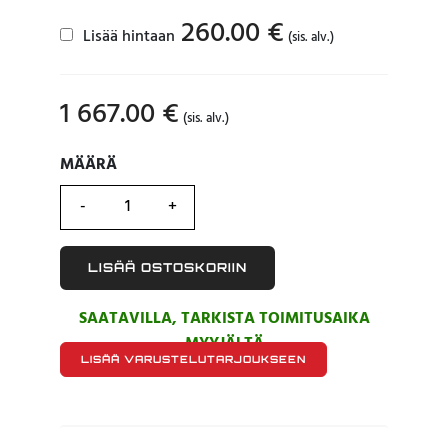
260.00
€
Lisää hintaan
(sis. alv.)
1 667.00
€
(sis. alv.)
MÄÄRÄ
MÄÄRÄ
LISÄÄ OSTOSKORIIN
SAATAVILLA, TARKISTA TOIMITUSAIKA
MYYJÄLTÄ
LISÄÄ VARUSTELUTARJOUKSEEN