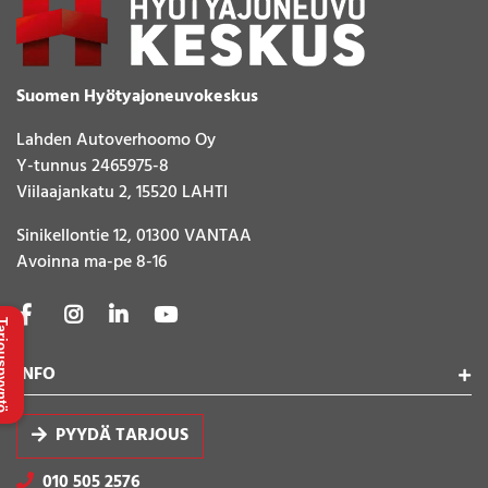
Suomen Hyötyajoneuvokeskus
Lahden Autoverhoomo Oy
Y-tunnus 2465975-8
Viilaajankatu 2, 15520 LAHTI
Sinikellontie 12, 01300 VANTAA
Avoinna ma-pe 8-16
uspyyntö
INFO
PYYDÄ TARJOUS
010 505 2576