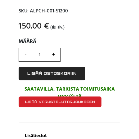
SKU: ALPCH-001-51200
150.00
€
(sis. alv.)
MÄÄRÄ
MÄÄRÄ
LISÄÄ OSTOSKORIIN
SAATAVILLA, TARKISTA TOIMITUSAIKA
MYYJÄLTÄ
LISÄÄ VARUSTELUTARJOUKSEEN
Lisätiedot