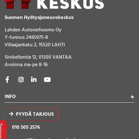
Suomen Hyötyajoneuvokeskus
Lahden Autoverhoomo Oy
Y-tunnus 2465975-8
Viilaajankatu 2, 15520 LAHTI
Sinikellontie 12, 01300 VANTAA
Avoinna ma-pe 8-16
INFO
PYYDÄ TARJOUS
uspyyntö
010 505 2576