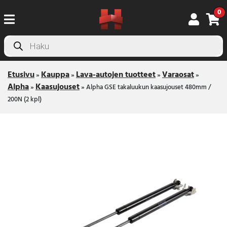
0
Products
search
Etusivu
Kauppa
Lava-autojen tuotteet
Varaosat
»
»
»
»
Alpha
Kaasujouset
»
»
Alpha GSE takaluukun kaasujouset 480mm /
200N (2 kpl)