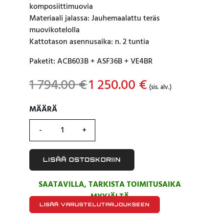
komposiittimuovia
Materiaali jalassa: Jauhemaalattu teräs
muovikotelolla
Kattotason asennusaika: n. 2 tuntia
Paketit: ACB603B + ASF36B + VE4BR
1 794.00
€
Original
1 250.00
€
Current
(sis. alv.)
price
price
was:
is:
MÄÄRÄ
MÄÄRÄ
1
1
794.00 €.
250.00 €.
LISÄÄ OSTOSKORIIN
SAATAVILLA, TARKISTA TOIMITUSAIKA
MYYJÄLTÄ
LISÄÄ VARUSTELUTARJOUKSEEN