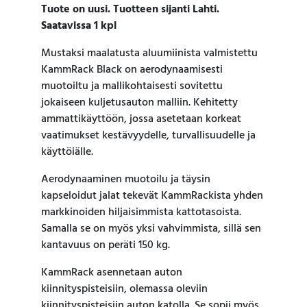
Tuote on uusi. Tuotteen sijanti Lahti.
Saatavissa 1 kpl
Mustaksi maalatusta aluumiinista valmistettu
KammRack Black on aerodynaamisesti
muotoiltu ja mallikohtaisesti sovitettu
jokaiseen kuljetusauton malliin. Kehitetty
ammattikäyttöön, jossa asetetaan korkeat
vaatimukset kestävyydelle, turvallisuudelle ja
käyttöiälle.
Aerodynaaminen muotoilu ja täysin
kapseloidut jalat tekevät KammRackista yhden
markkinoiden hiljaisimmista kattotasoista.
Samalla se on myös yksi vahvimmista, sillä sen
kantavuus on peräti 150 kg.
KammRack asennetaan auton
kiinnityspisteisiin, olemassa oleviin
kiinnityspisteisiin auton katolla. Se sopii myös