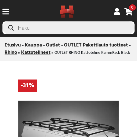
0
Products
search
Etusivu
Kauppa
Outlet
OUTLET Pakettiauto tuotteet
»
»
»
»
Rhino
Kattotelineet
»
»
OUTLET RHINO Kattoteline KammRack Black
-31%