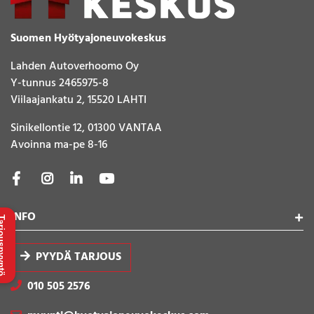
Suomen Hyötyajoneuvokeskus
Lahden Autoverhoomo Oy
Y-tunnus 2465975-8
Viilaajankatu 2, 15520 LAHTI
Sinikellontie 12, 01300 VANTAA
Avoinna ma-pe 8-16
INFO
uspyyntö
PYYDÄ TARJOUS
010 505 2576