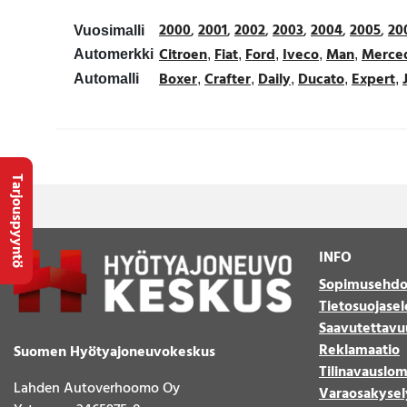
2000
,
2001
,
2002
,
2003
,
2004
,
2005
,
20
Vuosimalli
Citroen
Fiat
Ford
Iveco
Man
Merce
Automerkki
,
,
,
,
,
Boxer
Crafter
Daily
Ducato
Expert
Automalli
,
,
,
,
,
Tarjouspyyntö
INFO
Sopimusehdo
Tietosuojasel
Saavutettavu
Reklamaatio
Suomen Hyötyajoneuvokeskus
Tilinavauslo
Lahden Autoverhoomo Oy
Varaosakysel