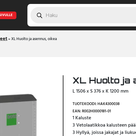
Products
search
SIVULLE
teet
»
XL Huolto ja asennus, oikea
XL Huolto ja 
L 1506 x S 376 x K 1200 mm
TUOTEKOODI: HAK4300038
EAN: R002H0000181-01
1 Kaluste
3 Vetolaatikkoa kalusteen pää
3 Hyllyä, joissa jakajat ja liu