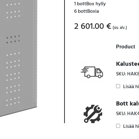
1 bottBox hylly
6 bottBoxia
2 601.00
€
(sis. alv.)
Product
Kaluste
SKU: HAK
Lisää h
Bott ka
SKU: HAK
Lisää h