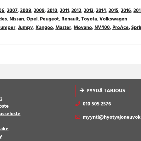
06
,
2007
,
2008
,
2009
,
2010
,
2011
,
2012
,
2013
,
2014
,
2015
,
2016
,
201
des
Nissan
Opel
Peugeot
Renault
Toyota
Volkswagen
,
,
,
,
,
,
Jumper
Jumpy
Kangoo
Master
Movano
NV400
ProAce
Spri
,
,
,
,
,
,
,
PYYDÄ TARJOUS
t
010 505 2576
oste
usseloste
myynti@hyotyajoneuvok
make
y