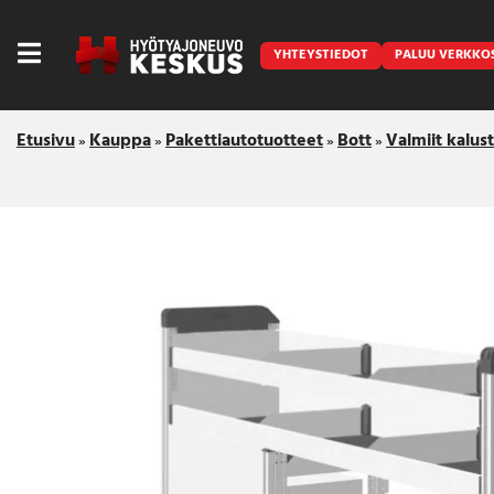
YHTEYSTIEDOT
PALUU VERKKO
Etusivu
Kauppa
Pakettiautotuotteet
Bott
Valmiit kalus
»
»
»
»
Caravan
Front Runner
Keraamiset pinnoitukset
LED lisävalot ja majakat
Outlet
Vanlife