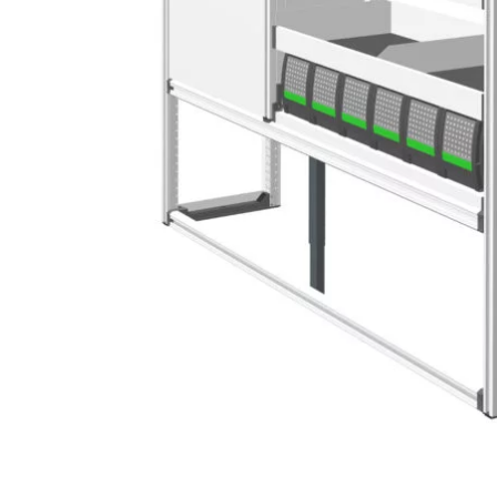
Lava-autojen tuotteet
Pakettiautotuotteet