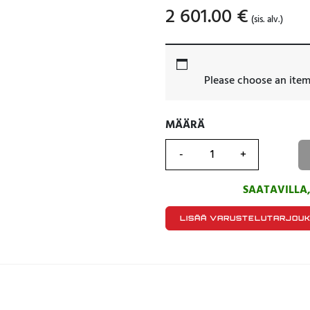
2 601.00
€
(sis. alv.)
Please choose an item
MÄÄRÄ
MÄÄRÄ
SAATAVILLA
LISÄÄ VARUSTELUTARJOU