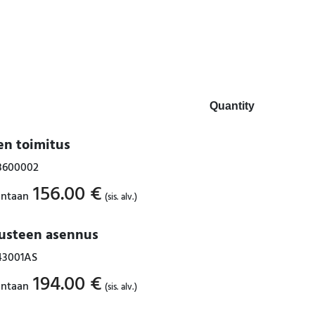
Quantity
en toimitus
8600002
156.00
€
intaan
(sis. alv.)
lusteen asennus
43001AS
194.00
€
intaan
(sis. alv.)