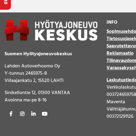
INFO
Sopimusehdo
Tietosuojasel
Saavutettavu
Reklamaatio
Suomen Hyötyajoneuvokeskus
Tilinavauslo
Lahden Autoverhoomo Oy
Varaosakysel
Y-tunnus 2465975-8
Laskutustied
Viilaajankatu 2, 15520 LAHTI
Verkkolaskut
Sinikellontie 12, 01300 VANTAA
00372465975
Avoinna ma-pe 8-16
Maventa
Välittäjätunn
003721291126