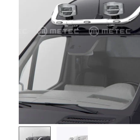
Lava-autojen tuotteet
Pakettiautotuotteet