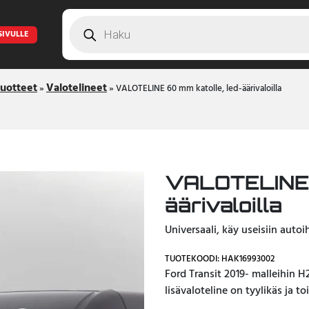
Products
search
SIVULLE
tuotteet
Valotelineet
»
»
VALOTELINE 60 mm katolle, led-äärivaloilla
VALOTELINE 6
äärivaloilla
Universaali, käy useisiin autoi
TUOTEKOODI: HAK16993002
Ford Transit 2019- malleihin H
lisävaloteline on tyylikäs ja to