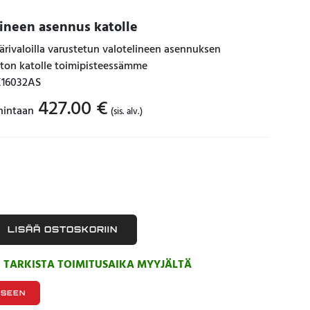
lineen asennus katolle
äärivaloilla varustetun valotelineen asennuksen
uton katolle toimipisteessämme
K16032AS
427.00
€
hintaan
(sis. alv.)
LISÄÄ OSTOSKORIIN
, TARKISTA TOIMITUSAIKA MYYJÄLTÄ
KSEEN