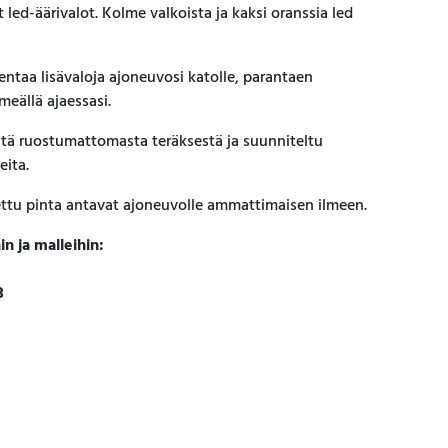
 led-äärivalot. Kolme valkoista ja kaksi oranssia led
sentaa lisävaloja ajoneuvosi katolle, parantaen
meällä ajaessasi.
stä ruostumattomasta teräksestä ja suunniteltu
eita.
tettu pinta antavat ajoneuvolle ammattimaisen ilmeen.
n ja malleihin:
3