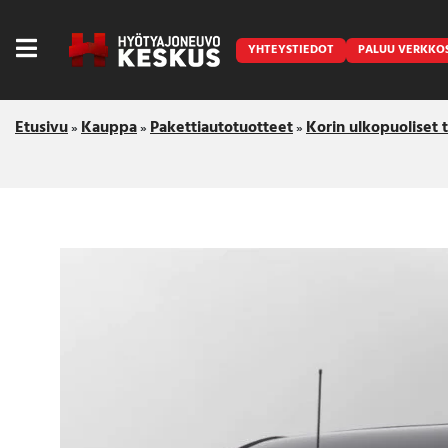
YHTEYSTIEDOT
PALUU VERKKO
Etusivu
Kauppa
Pakettiautotuotteet
Korin ulkopuoliset 
»
»
»
Caravan
Front Runner
Keraamiset pinnoitukset
LED lisävalot ja majakat
Outlet
Vanlife