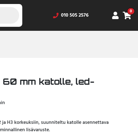
0
010 505 2576
0 mm katolle, led-
hin
2 ja H3 korkeuksiin, suunniteltu katolle asennettava
iminnallinen lisävaruste.