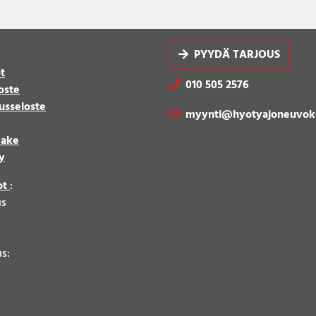
PYYDÄ TARJOUS
t
010 505 2576
oste
usseloste
myynti@hyotyajoneuvok
make
y
ot
:
us
8
us: