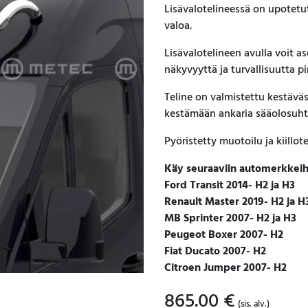
Lisävalotelineessä on upotetut
valoa.
Lisävalotelineen avulla voit a
näkyvyyttä ja turvallisuutta pi
Teline on valmistettu kestävä
kestämään ankaria sääolosuht
Pyöristetty muotoilu ja kiillo
Käy seuraaviin automerkkeihi
Ford Transit 2014- H2 ja H3
Renault Master 2019- H2 ja H
MB Sprinter 2007- H2 ja H3
Peugeot Boxer 2007- H2
Fiat Ducato 2007- H2
Citroen Jumper 2007- H2
865.00
€
(sis. alv.)