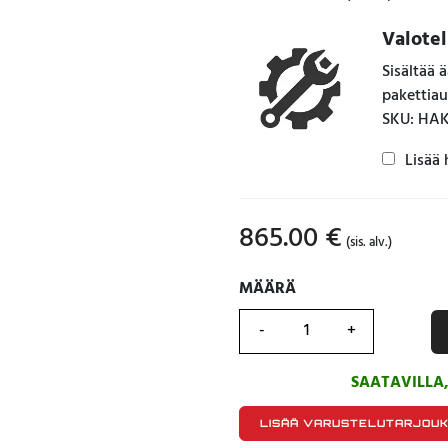
Valote
Sisältää 
pakettia
SKU: HA
Lisää 
865.00
€
(sis. alv.)
MÄÄRÄ
MÄÄRÄ
SAATAVILLA
LISÄÄ VARUSTELUTARJOU