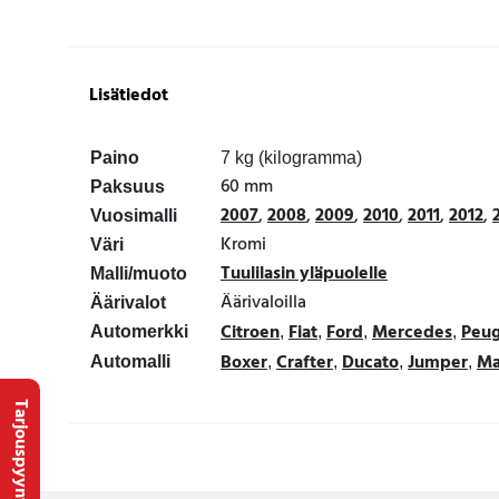
Lisätiedot
Paino
7 kg (kilogramma)
60 mm
Paksuus
2007
,
2008
,
2009
,
2010
,
2011
,
2012
,
Vuosimalli
Kromi
Väri
Tuulilasin yläpuolelle
Malli/muoto
Äärivaloilla
Äärivalot
Citroen
Fiat
Ford
Mercedes
Peu
Automerkki
,
,
,
,
Boxer
Crafter
Ducato
Jumper
Ma
Automalli
,
,
,
,
Tarjouspyyntö