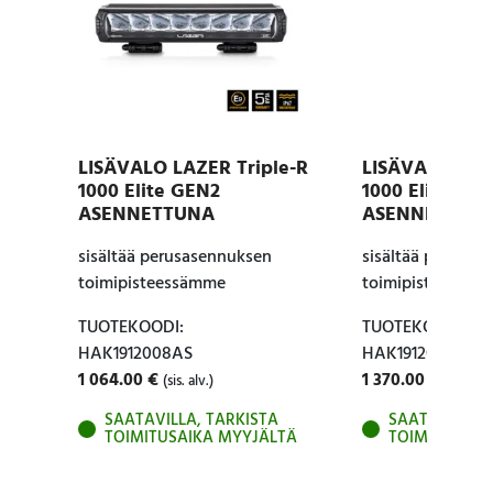
LISÄVALO LAZER Triple-R
LISÄVALO LAZE
1000 Elite GEN2
1000 Elite i-LB
ASENNETTUNA
ASENNETTUN
sisältää perusasennuksen
sisältää perusas
toimipisteessämme
toimipisteessäm
TUOTEKOODI:
TUOTEKOODI:
HAK1912008AS
HAK1912007AS
1 064.00
€
1 370.00
€
(sis. alv.)
(sis. alv.
SAATAVILLA, TARKISTA
SAATAVILLA, 
TOIMITUSAIKA MYYJÄLTÄ
TOIMITUSAIK