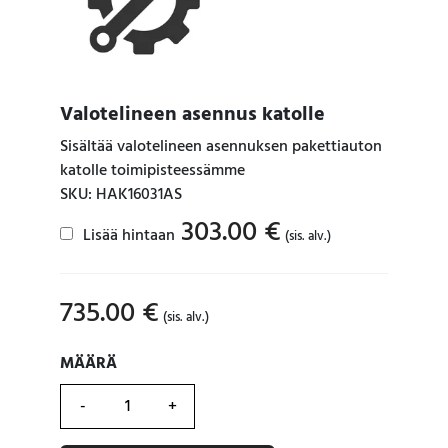
Valotelineen asennus katolle
Sisältää valotelineen asennuksen pakettiauton
katolle toimipisteessämme
SKU: HAK16031AS
303.00
€
Lisää hintaan
(sis. alv.)
735.00
€
(sis. alv.)
MÄÄRÄ
MÄÄRÄ