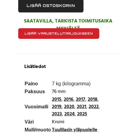
LISÄÄ OSTOSKORIIN
SAATAVILLA, TARKISTA TOIMITUSAIKA
MYYJÄLTÄ
LISÄÄ VARUSTELUTARJOUKSEEN
Lisätiedot
Paino
7 kg (kilogramma)
76 mm
Paksuus
2015
,
2016
,
2017
,
2018
,
2019
,
2020
,
2021
,
2022
,
Vuosimalli
2023
,
2024
,
2025
Kromi
Väri
Tuulilasin yläpuolelle
Malli/muoto