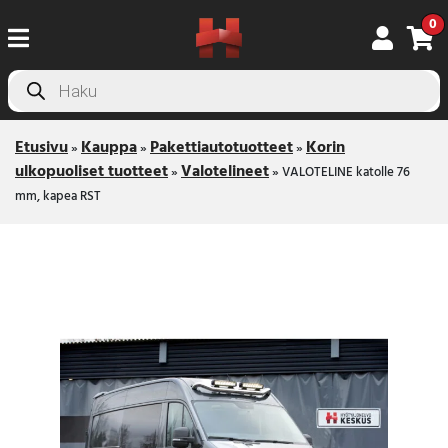
0
Products
search
Etusivu
Kauppa
Pakettiautotuotteet
Korin
»
»
»
ulkopuoliset tuotteet
Valotelineet
»
»
VALOTELINE katolle 76
mm, kapea RST