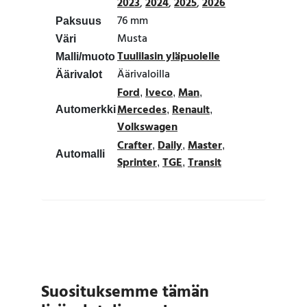
2023
,
2024
,
2025
,
2026
76 mm
Paksuus
Musta
Väri
Tuulilasin yläpuolelle
Malli/muoto
Äärivaloilla
Äärivalot
Ford
Iveco
Man
,
,
,
Mercedes
Renault
Automerkki
,
,
Volkswagen
Crafter
Daily
Master
,
,
,
Automalli
Sprinter
TGE
Transit
,
,
Suosituksemme tämän