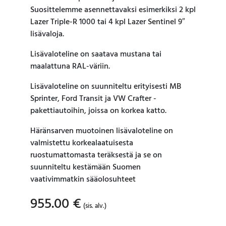
Suosittelemme asennettavaksi esimerkiksi 2 kpl
Lazer Triple-R 1000 tai 4 kpl Lazer Sentinel 9″
lisävaloja.
Lisävaloteline on saatava mustana tai
maalattuna RAL-väriin.
Lisävaloteline on suunniteltu erityisesti MB
Sprinter, Ford Transit ja VW Crafter -
pakettiautoihin, joissa on korkea katto.
Häränsarven muotoinen lisävaloteline on
valmistettu korkealaatuisesta
ruostumattomasta teräksestä ja se on
suunniteltu kestämään Suomen
vaativimmatkin sääolosuhteet
955.00
€
(sis. alv.)