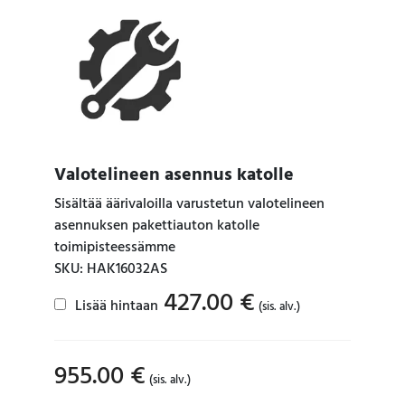
Valotelineen asennus katolle
Sisältää äärivaloilla varustetun valotelineen
asennuksen pakettiauton katolle
toimipisteessämme
SKU: HAK16032AS
427.00
€
Lisää hintaan
(sis. alv.)
955.00
€
(sis. alv.)