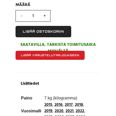
MÄÄRÄ
MÄÄRÄ
LISÄÄ OSTOSKORIIN
SAATAVILLA, TARKISTA TOIMITUSAIKA
MYYJÄLTÄ
LISÄÄ VARUSTELUTARJOUKSEEN
Lisätiedot
Paino
7 kg (kilogramma)
2015
,
2016
,
2017
,
2018
,
2019
,
2020
,
2021
,
2022
,
Vuosimalli