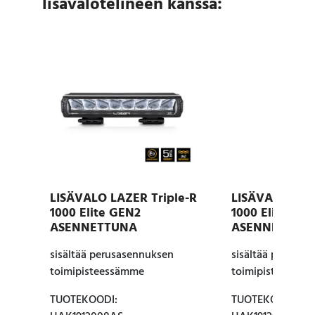
lisävalotelineen kanssa:
LISÄVALO LAZER Triple-R
LISÄVALO LAZE
1000 Elite GEN2
1000 Elite i-LB
ASENNETTUNA
ASENNETTUN
sisältää perusasennuksen
sisältää perusas
toimipisteessämme
toimipisteessäm
TUOTEKOODI:
TUOTEKOODI: