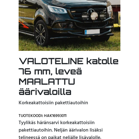
VALOTELINE katolle
76 mm, leveä
MAALATTU
äärivaloilla
Korkeakattoisiin pakettiautoihin
TUOTEKOODI: HAK16993011
Tyylikäs häränsarvi korkeakattoisiin
pakettiautoihin. Neljän äärivalon lisäksi
telineessä on paikat neljälle lisävalolle.