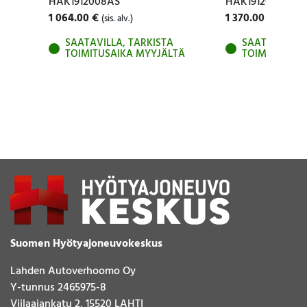
HAK1912008AS
HAK1912007AS
1 064.00
€
1 370.00
€
(sis. alv.)
(sis. alv.
SAATAVILLA, TARKISTA
SAATAVILLA, 
TOIMITUSAIKA MYYJÄLTÄ
TOIMITUSAIK
Suomen Hyötyajoneuvokeskus
Lahden Autoverhoomo Oy
Y-tunnus 2465975-8
Viilaajankatu 2, 15520 LAHTI