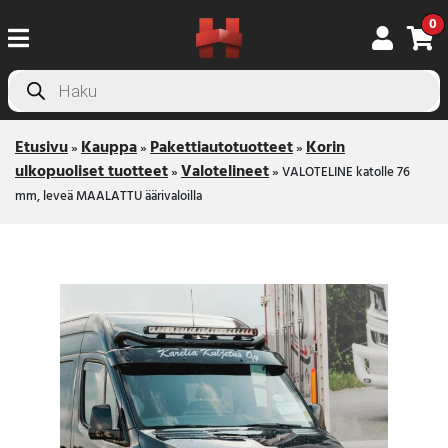
0
Products
search
Etusivu
Kauppa
Pakettiautotuotteet
Korin
»
»
»
ulkopuoliset tuotteet
Valotelineet
»
»
VALOTELINE katolle 76
mm, leveä MAALATTU äärivaloilla