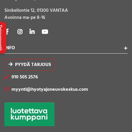
Sinikellontie 12, 01300 VANTAA
Avoinna ma-pe 8-16
uspyyntö
INFO
PYYDÄ TARJOUS
010 505 2576
myynti@hyotyajoneuvokeskus.com