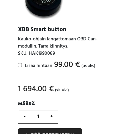
XBB Smart button
Kauko-ohjain langattomaan OBD Can-
moduliin. Tarra kiinnitys.
SKU: HAK1990089
99.00
€
Lisää hintaan
(sis. alv.)
1 694.00
€
(sis. alv.)
MÄÄRÄ
MÄÄRÄ