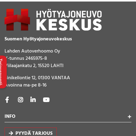
Suomen Hyötyajoneuvokeskus
Lahden Autoverhoomo Oy
Y-tunnus 2465975-8
uspyyntö
Viilaajankatu 2, 15520 LAHTI
Sinikellontie 12, 01300 VANTAA
Avoinna ma-pe 8-16
INFO
PYYDÄ TARJOUS