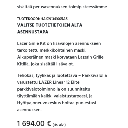
sisältää perusasennuksen toimipisteessämme
TUOTEKOODI: HAK191341005AS
VALITSE TUOTETIETOJEN ALTA
ASENNUSTAPA
Lazer Grille Kit on lisävalojen asennukseen
tarkoitettu merkkikohtainen maski.
Alkuperäinen maski korvataan Lazerin Grille
Kitillä, joka sisältää lisävalot.
Tehokas, tyylikäs ja luotettava – Parkkivalolla
varustettu LAZER Linear 12 Elite
parkkivalotoiminnolla on suunniteltu
täyttämään kaikki valaistustarpeesi, ja
Hyötyajoneuvokeskus hoitaa puolestasi
asennuksen.
1 694.00
€
(sis. alv.)