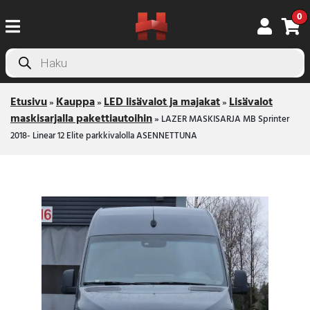
0
Products
search
Etusivu
Kauppa
LED lisävalot ja majakat
Lisävalot
»
»
»
maskisarjalla pakettiautoihin
»
LAZER MASKISARJA MB Sprinter
2018- Linear 12 Elite parkkivalolla ASENNETTUNA