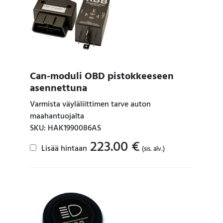
Can-moduli OBD pistokkeeseen
asennettuna
Varmista väyläliittimen tarve auton
maahantuojalta
SKU: HAK1990086AS
223.00
€
Lisää hintaan
(sis. alv.)