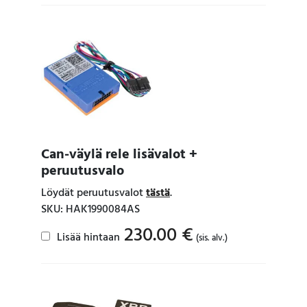
Can-väylä rele lisävalot +
peruutusvalo
Löydät peruutusvalot
tästä
.
SKU: HAK1990084AS
230.00
€
Lisää hintaan
(sis. alv.)