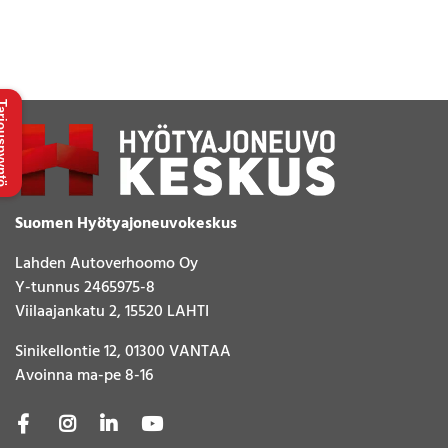
uspyyntö
Suomen Hyötyajoneuvokeskus
Lahden Autoverhoomo Oy
Y-tunnus 2465975-8
Viilaajankatu 2, 15520 LAHTI
Sinikellontie 12, 01300 VANTAA
Avoinna ma-pe 8-16