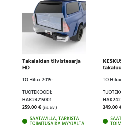
Takalaidan tiivistesarja
KESKUSLUKIT
HD
takaluukkuun
TO Hilux 2015-
TO Hilux 2016-
TUOTEKOODI:
TUOTEKOODI:
HAK24215001
HAK24213001
259.00
€
249.00
€
(sis. alv.)
(sis. alv.)
SAATAVILLA, TARKISTA
SAATAVILLA, 
TOIMITUSAIKA MYYJÄLTÄ
TOIMITUSAIK