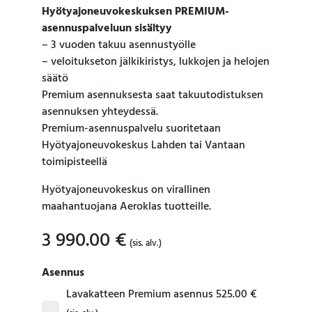
Hyötyajoneuvokeskuksen PREMIUM-
asennuspalveluun sisältyy
– 3 vuoden takuu asennustyölle
– veloitukseton jälkikiristys, lukkojen ja helojen
säätö
Premium asennuksesta saat takuutodistuksen
asennuksen yhteydessä.
Premium-asennuspalvelu suoritetaan
Hyötyajoneuvokeskus Lahden tai Vantaan
toimipisteellä
Hyötyajoneuvokeskus on virallinen
maahantuojana Aeroklas tuotteille.
3 990.00
€
(sis. alv.)
Asennus
Lavakatteen Premium asennus
525.00
€