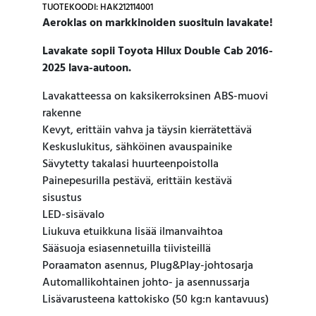
TUOTEKOODI: HAK212114001
Aeroklas on markkinoiden suosituin lavakate!
Lavakate sopii Toyota Hilux Double Cab 2016-
2025 lava-autoon.
Lavakatteessa on kaksikerroksinen ABS-muovi
rakenne
Kevyt, erittäin vahva ja täysin kierrätettävä
Keskuslukitus, sähköinen avauspainike
Sävytetty takalasi huurteenpoistolla
Painepesurilla pestävä, erittäin kestävä
sisustus
LED-sisävalo
Liukuva etuikkuna lisää ilmanvaihtoa
Sääsuoja esiasennetuilla tiivisteillä
Poraamaton asennus, Plug&Play-johtosarja
Automallikohtainen johto- ja asennussarja
Lisävarusteena kattokisko (50 kg:n kantavuus)