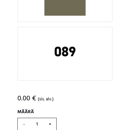
0.00
€
(sis. alv.)
MÄÄRÄ
MÄÄRÄ