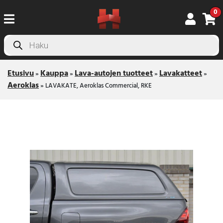
0
Products
search
Etusivu
Kauppa
Lava-autojen tuotteet
Lavakatteet
»
»
»
»
Aeroklas
»
LAVAKATE, Aeroklas Commercial, RKE