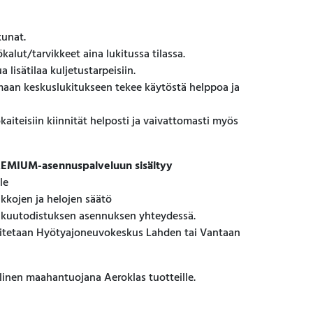
kunat.
ökalut/tarvikkeet aina lukitussa tilassa.
 lisätilaa kuljetustarpeisiin.
maan keskuslukitukseen tekee käytöstä helppoa ja
kaiteisiin kiinnität helposti ja vaivattomasti myös
EMIUM-asennuspalveluun sisältyy
le
lukkojen ja helojen säätö
akuutodistuksen asennuksen yhteydessä.
itetaan Hyötyajoneuvokeskus Lahden tai Vantaan
inen maahantuojana Aeroklas tuotteille.