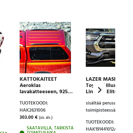
KATTOKAITEET
LAZER MASKISARJ
Aeroklas
Toyota Hilux 2021-
lavakatteeseen, 925
Linear 6 Elite
mm
ASENNETTUNA
TUOTEKOODI:
sisältää perusasennuk
HAK2631006
toimipisteessämme
303.00
€
(sis. alv.)
TUOTEKOODI:
SAATAVILLA, TARKISTA
HAK191441012AS