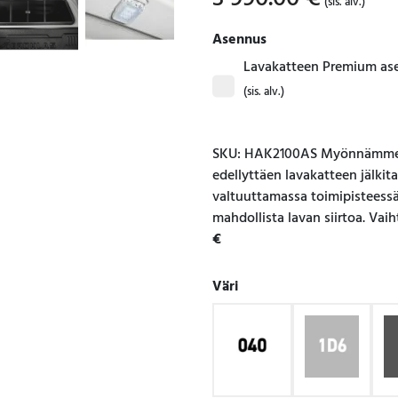
(sis. alv.)
Asennus
Lavakatteen Premium as
(sis. alv.)
SKU: HAK2100AS Myönnämme l
edellyttäen lavakatteen jälki
valtuuttamassa toimipisteessä 
mahdollista lavan siirtoa. Vai
€
Väri