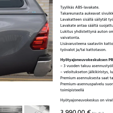
Tyylikäs ABS-lavakate.
Takareunasta aukeavat sivuik
Lavakatteen sisällä säilytät ty
Lavakate antaa säältä suojattua
Lukitus yhdistettynä auton o
vaivatonta.
Lisävarusteena saataviin katto
työvalot ja/tai kattotason.
Hyötyajoneuvokeskuksen PR
– 3 vuoden takuu asennustyöl
– veloitukseton jälkikiristys, 
Premium asennuksesta saat t
Premium-asennuspalvelu suor
toimipisteellä
Hyötyajoneuvokeskus on virall
3 990.00
€