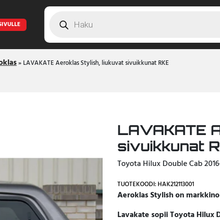
Products
search
SIVULLE
oklas
»
LAVAKATE Aeroklas Stylish, liukuvat sivuikkunat RKE
LAVAKATE Aer
sivuikkunat 
Toyota Hilux Double Cab 2016
TUOTEKOODI: HAK212113001
Aeroklas Stylish on markkino
Lavakate sopii Toyota Hilux 