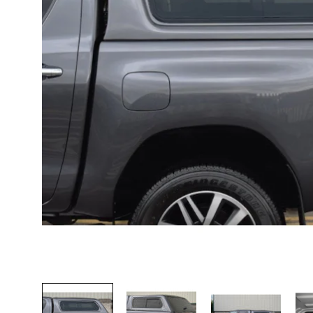
Lava-autojen tuotteet
Pakettiautotuotteet