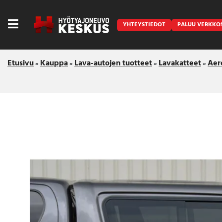
YHTEYSTIEDOT
PALUU VERKKO
Etusivu
Kauppa
Lava-autojen tuotteet
Lavakatteet
Aer
»
»
»
»
Caravan
Front Runner
Keraamiset pinnoitukset
LED lisävalot ja majakat
Outlet
Vanlife