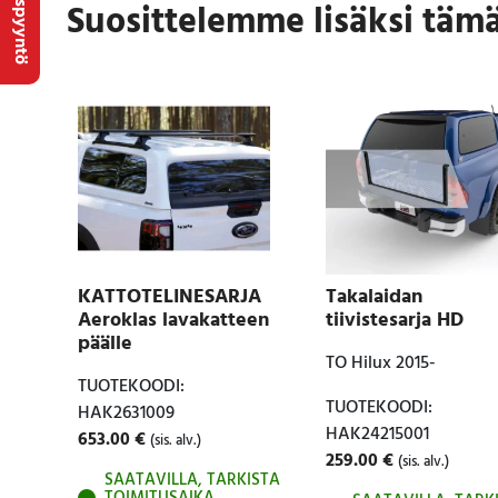
Tarjouspyyntö
Suosittelemme lisäksi täm
KATTOTELINESARJA
Takalaidan
Aeroklas lavakatteen
tiivistesarja HD
päälle
TO Hilux 2015-
TUOTEKOODI:
TUOTEKOODI:
HAK2631009
HAK24215001
653.00
€
(sis. alv.)
259.00
€
(sis. alv.)
SAATAVILLA, TARKISTA