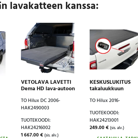
än lavakatteen kanssa:
VETOLAVA LAVETTI
KESKUSLUKITUS
Dema HD lava-autoon
takaluukkuun
TO Hilux DC 2006-
TO Hilux 2016-
HAK2490003
TUOTEKOODI:
TUOTEKOODI:
HAK24213001
HAK24216002
249.00
€
(sis. alv.)
1 667.00
€
(sis. alv.)