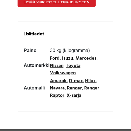
LISÄÄ VARUSTELUTARJOUKSEEN
Lisätiedot
Paino
30 kg (kilogramma)
Ford
Isuzu
Mercedes
,
,
,
Nissan
Toyota
Automerkki
,
,
Volkswagen
Amarok
D-max
Hilux
,
,
,
Navara
Ranger
Ranger
Automalli
,
,
Raptor
X-sarja
,