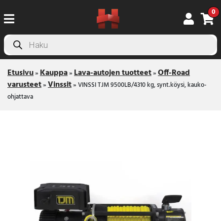
0
Products
search
Etusivu
Kauppa
Lava-autojen tuotteet
Off-Road
»
»
»
varusteet
Vinssit
»
»
VINSSI TJM 9500LB/4310 kg, synt.köysi, kauko-
ohjattava