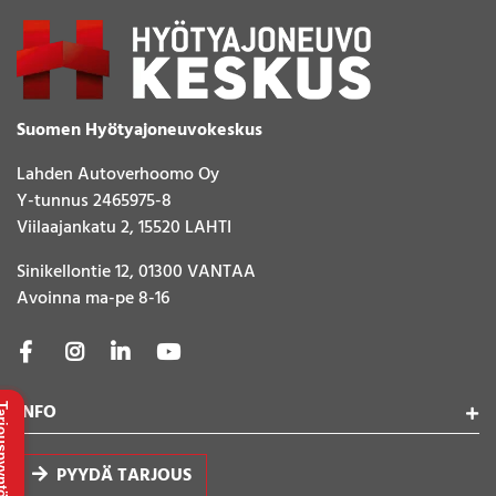
Suomen Hyötyajoneuvokeskus
Lahden Autoverhoomo Oy
Y-tunnus 2465975-8
Viilaajankatu 2, 15520 LAHTI
Sinikellontie 12, 01300 VANTAA
Avoinna ma-pe 8-16
INFO
uspyyntö
PYYDÄ TARJOUS