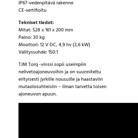
IP67-vedenpitävä rakenne
CE-sertifioitu
Tekniset tiedot:
Mitat: 528 x 161 x 200 mm
Paino: 30 kg
Moottori: 12 V DC, 4,9 hv (3,6 kW)
Välityssuhde: 150:1
TJM Torq -vinssi sopii useimpiin
nelivetoajoneuvoihin ja on suunniteltu
erityisesti jyrkille nousuille ja haastaviin
mutaolosuhteisiin – ilman tarvetta toisen
ajoneuvon apuun.