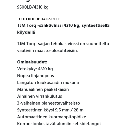
9500LB/4310 kg
TUOTEKOODI: HAK2931003
TJM Torq -sähkövinssi 4310 kg, synteettisellä
köydellä
TJM Torq -sarjan tehokas vinssi on suunniteltu
vaativiin maasto-olosuhteisiin.
Ominaisuudet:
Vetokyky: 4310 kg
Nopea linjanopeus
Langaton kaukosäädin mukana
Manuaalinen pääkatkaisin
Alhainen virrankulutus
3-vaiheinen planeettavaihteisto
Synteettinen köysi 9,5 mm / 28 m
Automaattinen kuormanpitopidike
Korroosionkestävät alumiiniset sidetangot