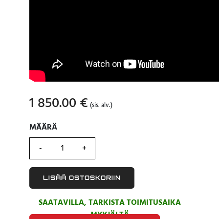
1 850.00
€
(sis. alv.)
MÄÄRÄ
MÄÄRÄ
LISÄÄ OSTOSKORIIN
SAATAVILLA, TARKISTA TOIMITUSAIKA
MYYJÄLTÄ