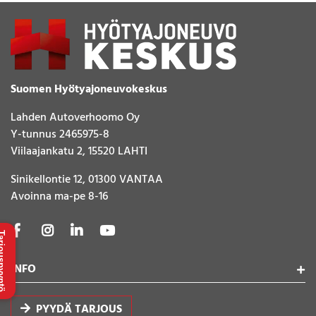
Suomen Hyötyajoneuvokeskus
Lahden Autoverhoomo Oy
Y-tunnus 2465975-8
Viilaajankatu 2, 15520 LAHTI
Sinikellontie 12, 01300 VANTAA
Avoinna ma-pe 8-16
uspyyntö
INFO
PYYDÄ TARJOUS