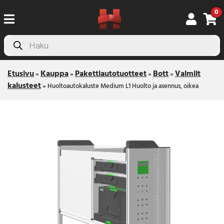
0
Products
search
Etusivu
Kauppa
Pakettiautotuotteet
Bott
Valmiit
»
»
»
»
kalusteet
»
Huoltoautokaluste Medium L1 Huolto ja asennus, oikea