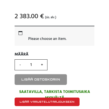
2 383.00
€
(sis. alv.)
Please choose an item.
MÄÄRÄ
MÄÄRÄ
LISÄÄ OSTOSKORIIN
SAATAVILLA, TARKISTA TOIMITUSAIKA
MYYJÄLTÄ
LISÄÄ VARUSTELUTARJOUKSEEN