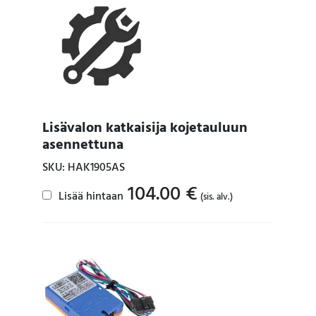
Lisävalon katkaisija kojetauluun
asennettuna
SKU: HAK1905AS
104.00
€
Lisää hintaan
(sis. alv.)