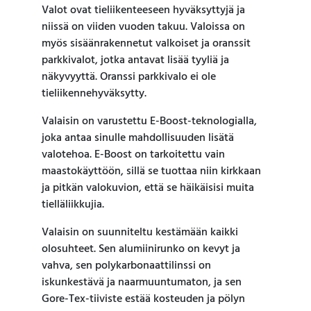
Valot ovat tieliikenteeseen hyväksyttyjä ja
niissä on viiden vuoden takuu. Valoissa on
myös sisäänrakennetut valkoiset ja oranssit
parkkivalot, jotka antavat lisää tyyliä ja
näkyvyyttä. Oranssi parkkivalo ei ole
tieliikennehyväksytty.
Valaisin on varustettu E-Boost-teknologialla,
joka antaa sinulle mahdollisuuden lisätä
valotehoa. E-Boost on tarkoitettu vain
maastokäyttöön, sillä se tuottaa niin kirkkaan
ja pitkän valokuvion, että se häikäisisi muita
tielläliikkujia.
Valaisin on suunniteltu kestämään kaikki
olosuhteet. Sen alumiinirunko on kevyt ja
vahva, sen polykarbonaattilinssi on
iskunkestävä ja naarmuuntumaton, ja sen
Gore-Tex-tiiviste estää kosteuden ja pölyn