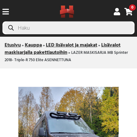
0
Products
search
Etusivu
Kauppa
LED lisävalot ja majakat
Lisävalot
»
»
»
maskisarjalla pakettiautoihin
»
LAZER MASKISARJA MB Sprinter
2018- Triple-R 750 Elite ASENNETTUNA