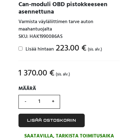
Can-moduli OBD pistokkeeseen
asennettuna
Varmista väyläliittimen tarve auton
maahantuojalta
SKU: HAK1990086AS
223.00
€
Lisää hintaan
(sis. alv.)
1 370.00
€
(sis. alv.)
MÄÄRÄ
MÄÄRÄ
LISÄÄ OSTOSKORIIN
SAATAVILLA, TARKISTA TOIMITUSAIKA