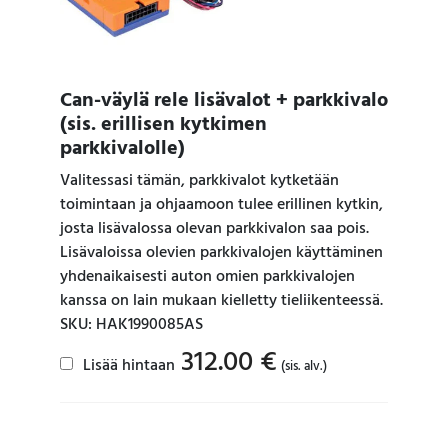
Can-väylä rele lisävalot + parkkivalo
(sis. erillisen kytkimen
parkkivalolle)
Valitessasi tämän, parkkivalot kytketään
toimintaan ja ohjaamoon tulee erillinen kytkin,
josta lisävalossa olevan parkkivalon saa pois.
Lisävaloissa olevien parkkivalojen käyttäminen
yhdenaikaisesti auton omien parkkivalojen
kanssa on lain mukaan kielletty tieliikenteessä.
SKU: HAK1990085AS
312.00
€
Lisää hintaan
(sis. alv.)