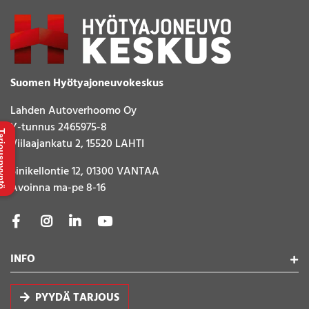
Suomen Hyötyajoneuvokeskus
Lahden Autoverhoomo Oy
Y-tunnus 2465975-8
uspyyntö
Viilaajankatu 2, 15520 LAHTI
Sinikellontie 12, 01300 VANTAA
Avoinna ma-pe 8-16
INFO
PYYDÄ TARJOUS