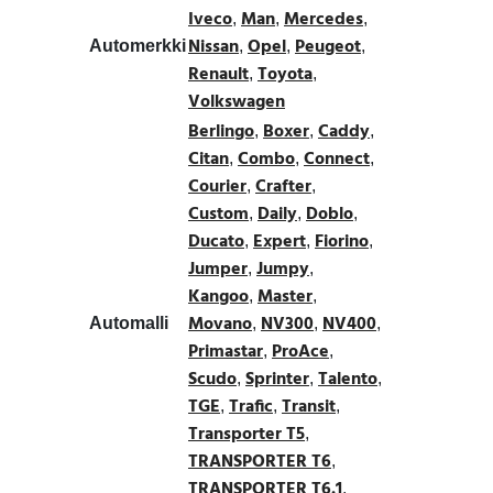
Iveco
Man
Mercedes
,
,
,
Nissan
Opel
Peugeot
Automerkki
,
,
,
Renault
Toyota
,
,
Volkswagen
Berlingo
Boxer
Caddy
,
,
,
Citan
Combo
Connect
,
,
,
Courier
Crafter
,
,
Custom
Daily
Doblo
,
,
,
Ducato
Expert
Fiorino
,
,
,
Jumper
Jumpy
,
,
Kangoo
Master
,
,
Movano
NV300
NV400
Automalli
,
,
,
Primastar
ProAce
,
,
Scudo
Sprinter
Talento
,
,
,
TGE
Trafic
Transit
,
,
,
Transporter T5
,
TRANSPORTER T6
,
TRANSPORTER T6.1
,