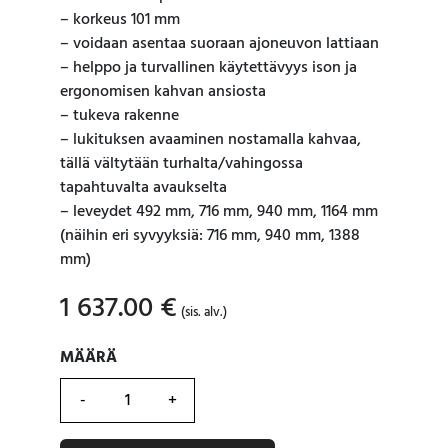
– korkeus 101 mm
– voidaan asentaa suoraan ajoneuvon lattiaan
– helppo ja turvallinen käytettävyys ison ja
ergonomisen kahvan ansiosta
– tukeva rakenne
– lukituksen avaaminen nostamalla kahvaa,
tällä vältytään turhalta/vahingossa
tapahtuvalta avaukselta
– leveydet 492 mm, 716 mm, 940 mm, 1164 mm
(näihin eri syvyyksiä: 716 mm, 940 mm, 1388
mm)
1 637.00
€
(sis. alv.)
MÄÄRÄ
MÄÄRÄ