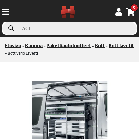
0
Products
search
Etusivu
Kauppa
Pakettiautotuotteet
Bott
Bott lavetit
»
»
»
»
»
Bott vario Lavetti