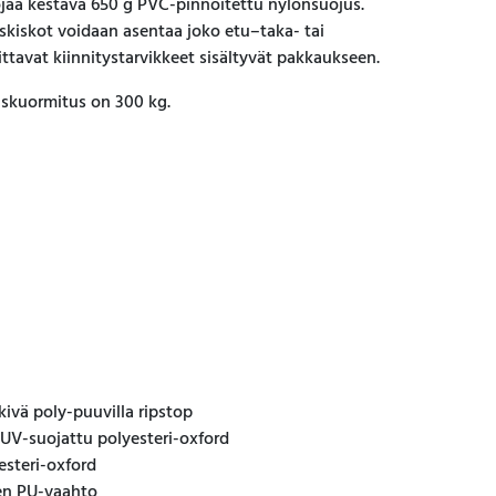
ojaa kestävä 650 g PVC-pinnoitettu nylonsuojus.
skiskot voidaan asentaa joko etu–taka- tai
vittavat kiinnitystarvikkeet sisältyvät pakkaukseen.
skuormitus on 300 kg.
kivä poly-puuvilla ripstop
UV-suojattu polyesteri-oxford
esteri-oxford
en PU-vaahto