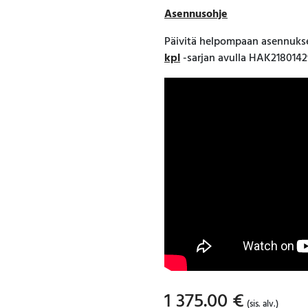
Asennusohje
Päivitä helpompaan asennukse
kpl
-sarjan avulla HAK2180142
1 375.00
€
(sis. alv.)