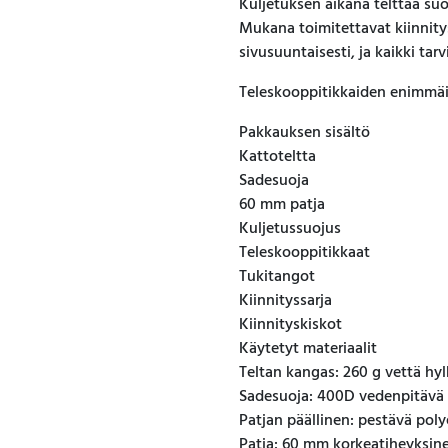
Kuljetuksen aikana telttaa su
Mukana toimitettavat kiinnity
sivusuuntaisesti, ja kaikki tar
Teleskooppitikkaiden enimmäi
Pakkauksen sisältö
Kattoteltta
Sadesuoja
60 mm patja
Kuljetussuojus
Teleskooppitikkaat
Tukitangot
Kiinnityssarja
Kiinnityskiskot
Käytetyt materiaalit
Teltan kangas: 260 g vettä hyl
Sadesuoja: 400D vedenpitävä 
Patjan päällinen: pestävä poly
Patja: 60 mm korkeatiheyksin