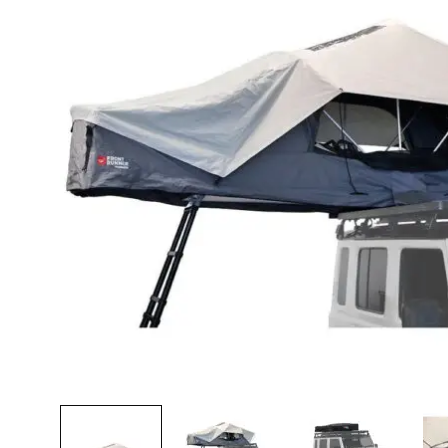
Lava-autojen tuotteet
Pakettiautotuotteet