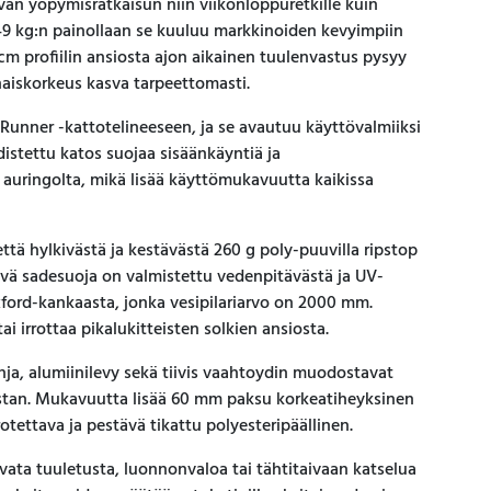
van yöpymisratkaisun niin viikonloppuretkille kuin
 49 kg:n painollaan se kuuluu markkinoiden kevyimpiin
 cm profiilin ansiosta ajon aikainen tuulenvastus pysyy
aiskorkeus kasva tarpeettomasti.
 Runner -kattotelineeseen, ja se avautuu käyttövalmiiksi
udistettu katos suojaa sisäänkäyntiä ja
a auringolta, mikä lisää käyttömukavuutta kaikissa
ttä hylkivästä ja kestävästä 260 g poly-puuvilla ripstop
ävä sadesuoja on valmistettu vedenpitävästä ja UV-
ford-kankaasta, jonka vesipilariarvo on 2000 mm.
i irrottaa pikalukitteisten solkien ansiosta.
ja, alumiinilevy sekä tiivis vaahtoydin muodostavat
ustan. Mukavuutta lisää 60 mm paksu korkeatiheyksinen
otettava ja pestävä tikattu polyesteripäällinen.
vata tuuletusta, luonnonvaloa tai tähtitaivaan katselua