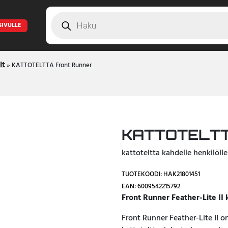
Products
search
SIVULLE
it
»
KATTOTELTTA Front Runner
KATTOTELTTA
kattoteltta kahdelle henkilölle
TUOTEKOODI: HAK21801451
EAN: 6009542215792
Front Runner Feather-Lite II
Front Runner Feather-Lite II o