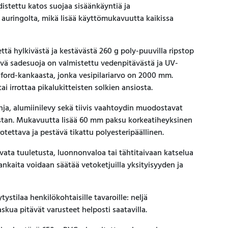
udistettu katos suojaa sisäänkäyntiä ja
a auringolta, mikä lisää käyttömukavuutta kaikissa
ttä hylkivästä ja kestävästä 260 g poly-puuvilla ripstop
ävä sadesuoja on valmistettu vedenpitävästä ja UV-
ford-kankaasta, jonka vesipilariarvo on 2000 mm.
i irrottaa pikalukitteisten solkien ansiosta.
ja, alumiinilevy sekä tiivis vaahtoydin muodostavat
ustan. Mukavuutta lisää 60 mm paksu korkeatiheyksinen
otettava ja pestävä tikattu polyesteripäällinen.
vata tuuletusta, luonnonvaloa tai tähtitaivaan katselua
nkaita voidaan säätää vetoketjuilla yksityisyyden ja
ytystilaa henkilökohtaisille tavaroille: neljä
skua pitävät varusteet helposti saatavilla.