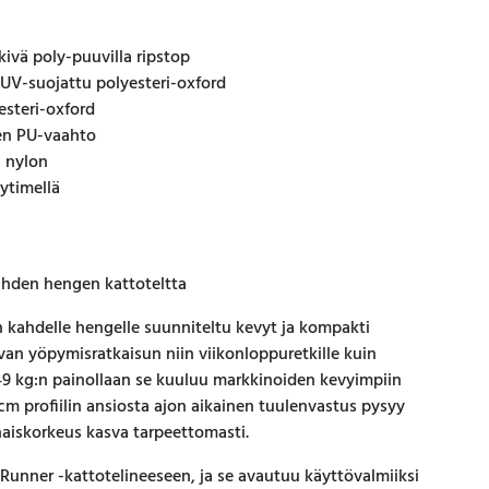
kivä poly-puuvilla ripstop
UV-suojattu polyesteri-oxford
esteri-oxford
en PU-vaahto
u nylon
ytimellä
kahden hengen kattoteltta
n kahdelle hengelle suunniteltu kevyt ja kompakti
van yöpymisratkaisun niin viikonloppuretkille kuin
 49 kg:n painollaan se kuuluu markkinoiden kevyimpiin
 cm profiilin ansiosta ajon aikainen tuulenvastus pysyy
aiskorkeus kasva tarpeettomasti.
 Runner -kattotelineeseen, ja se avautuu käyttövalmiiksi