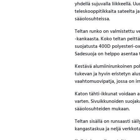
yhdellä sujuvalla liikkeellä. U
teleskooppitikkaita sateelta j
sääolosuhteissa.
Teltan runko on valmistettu ve
-kankaasta. Koko teltan peitt
suojatusta 400D polyesteri-ox
Sadesuoja on helppo asentaa ta
Kestävä alumiinirunkoinen poh
tukevan ja hyvin eristetyn al
vaahtomuovipatja, jossa on irr
Katon tähti-ikkunat voidaan a
varten. Sivuikkunoiden suojaka
sääolosuhteiden mukaan.
Teltan sisällä on runsaasti säil
kangastaskua ja neljä verkkota