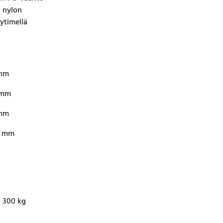
u nylon
ytimellä
 mm
 mm
 mm
60 mm
 300 kg