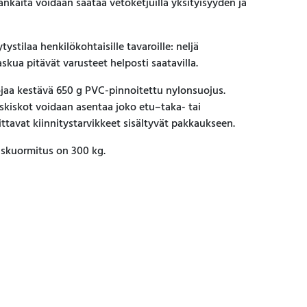
nkaita voidaan säätää vetoketjuilla yksityisyyden ja
ytystilaa henkilökohtaisille tavaroille: neljä
skua pitävät varusteet helposti saatavilla.
ojaa kestävä 650 g PVC-pinnoitettu nylonsuojus.
skiskot voidaan asentaa joko etu–taka- tai
vittavat kiinnitystarvikkeet sisältyvät pakkaukseen.
skuormitus on 300 kg.