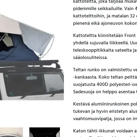
kattoteltta, joka tarjoaa muka
pidemmille seikkailuille. Vain
kattotelttoihin, ja matalan 32
pienenä eikä ajoneuvon kokon
Kattoteltta kiinnitetään Front
yhdellä sujuvalla liikkeellä. U
teleskooppitikkaita sateelta j
sääolosuhteissa.
Teltan runko on valmistettu ve
-kankaasta. Koko teltan peitt
suojatusta 400D polyesteri-ox
Sadesuoja on helppo asentaa ta
Kestävä alumiinirunkoinen poh
tukevan ja hyvin eristetyn al
vaahtomuovipatja, jossa on irr
Katon tähti-ikkunat voidaan a