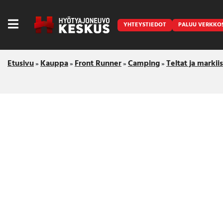
YHTEYSTIEDOT
PALUU VERKKO
Etusivu
Kauppa
Front Runner
Camping
Teltat ja markiis
»
»
»
»
Caravan
Front Runner
Keraamiset pinnoitukset
LED lisävalot ja majakat
Outlet
Vanlife