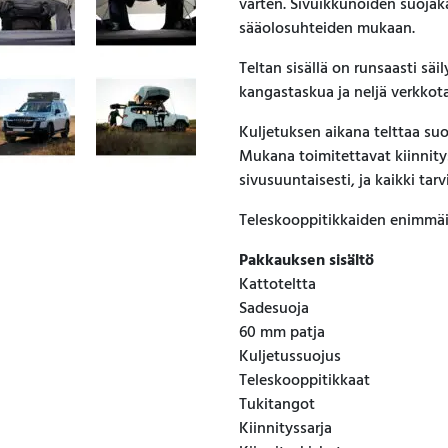
varten. Sivuikkunoiden suojaka
sääolosuhteiden mukaan.
Teltan sisällä on runsaasti säil
kangastaskua ja neljä verkkota
Kuljetuksen aikana telttaa su
Mukana toimitettavat kiinnity
sivusuuntaisesti, ja kaikki tar
Teleskooppitikkaiden enimmäi
Pakkauksen sisältö
Kattoteltta
Sadesuoja
60 mm patja
Kuljetussuojus
Teleskooppitikkaat
Tukitangot
Kiinnityssarja