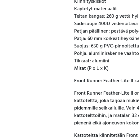
Kiinnityskiskot
Käytetyt materiaalit
Teltan kangas: 260 g vettä hyl
Sadesuoja: 400D vedenpitävä 
Patjan päällinen: pestävä poly
Patja: 60 mm korkeatiheyksin
Suojus: 650 g PVC-pinnoitett
Pohja: alumiinirakenne vaahto
Tikkaat: alumiini
Mitat (P x L x K)
Front Runner Feather-Lite II 
Front Runner Feather-Lite II o
kattoteltta, joka tarjoaa muka
pidemmille seikkailuille. Vain
kattotelttoihin, ja matalan 32
pienenä eikä ajoneuvon kokon
Kattoteltta kiinnitetään Front