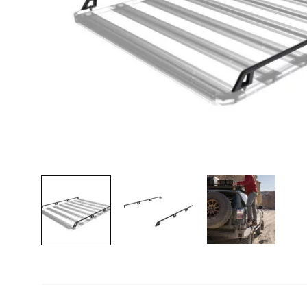
Lava-autojen tuotteet
Pakettiautotuotteet