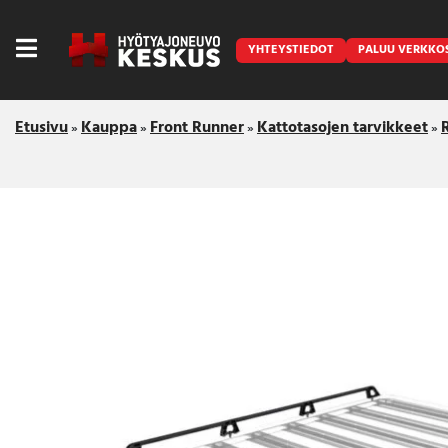
YHTEYSTIEDOT
PALUU VERKKO
Etusivu
Kauppa
Front Runner
Kattotasojen tarvikkeet
»
»
»
»
Caravan
Front Runner
Keraamiset pinnoitukset
LED lisävalot ja majakat
Outlet
Vanlife