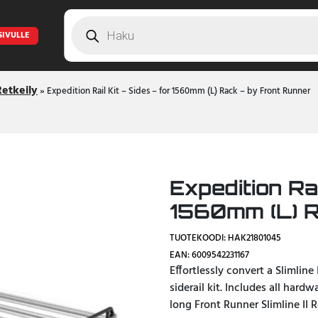
Products
search
SIVULLE
Retkeily
»
Expedition Rail Kit – Sides – for 1560mm (L) Rack – by Front Runner
Expedition Rai
1560mm (L) R
TUOTEKOODI: HAK21801045
EAN: 6009542231167
Effortlessly convert a Slimline
siderail kit. Includes all hard
long Front Runner Slimline II 