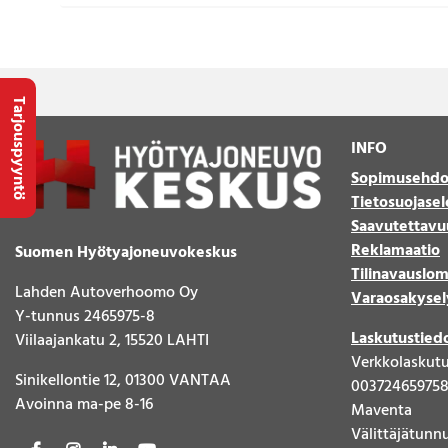
Tarjouspyyntö
INFO
Sopimusehdo
Tietosuojasel
Saavutettavu
Reklamaatio
Suomen Hyötyajoneuvokeskus
Tilinavauslo
Lahden Autoverhoomo Oy
Varaosakysel
Y-tunnus 2465975-8
Laskutustied
Viilaajankatu 2, 15520 LAHTI
Verkkolaskut
Sinikellontie 12, 01300 VANTAA
00372465975
Avoinna ma-pe 8-16
Maventa
Välittäjätunn