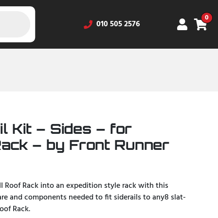
0
010 505 2576
l Kit – Sides – for
ack – by Front Runner
 II Roof Rack into an expedition style rack with this
ware and components needed to fit siderails to any8 slat-
Roof Rack.