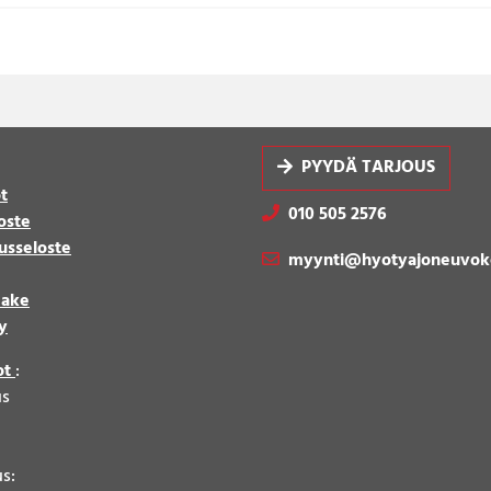
PYYDÄ TARJOUS
t
010 505 2576
oste
usseloste
myynti@hyotyajoneuvok
make
y
ot
:
us
8
us: