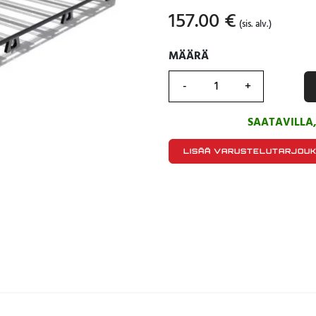
157.00
€
(sis. alv.)
MÄÄRÄ
MÄÄRÄ
SAATAVILLA
LISÄÄ VARUSTELUTARJOU