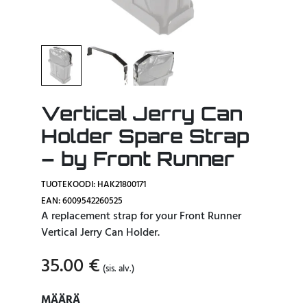
Vertical Jerry Can
Holder Spare Strap
– by Front Runner
TUOTEKOODI: HAK21800171
EAN: 6009542260525
A replacement strap for your Front Runner
Vertical Jerry Can Holder.
35.00
€
(sis. alv.)
MÄÄRÄ
MÄÄRÄ