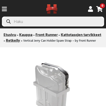
0
Products
search
Etusivu
Kauppa
Front Runner
Kattotasojen tarvikkeet
»
»
»
Retkeily
»
»
Vertical Jerry Can Holder Spare Strap – by Front Runner