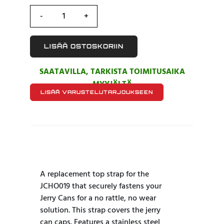
LISÄÄ OSTOSKORIIN
SAATAVILLA, TARKISTA TOIMITUSAIKA
MYYJÄLTÄ
LISÄÄ VARUSTELUTARJOUKSEEN
A replacement top strap for the
JCHO019 that securely fastens your
Jerry Cans for a no rattle, no wear
solution. This strap covers the jerry
can caps. Features a stainless steel