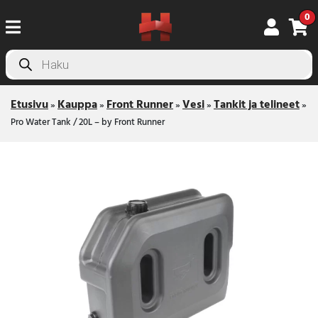
0
Products
search
Etusivu
Kauppa
Front Runner
Vesi
Tankit ja telineet
»
»
»
»
»
Pro Water Tank / 20L – by Front Runner