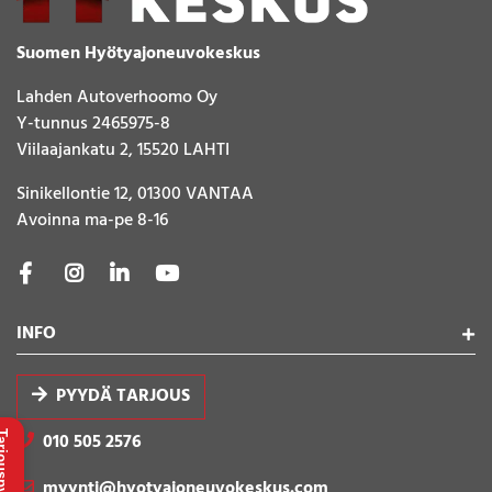
Suomen Hyötyajoneuvokeskus
Lahden Autoverhoomo Oy
Y-tunnus 2465975-8
Viilaajankatu 2, 15520 LAHTI
Sinikellontie 12, 01300 VANTAA
Avoinna ma-pe 8-16
INFO
PYYDÄ TARJOUS
uspyyntö
010 505 2576
myynti@hyotyajoneuvokeskus.com