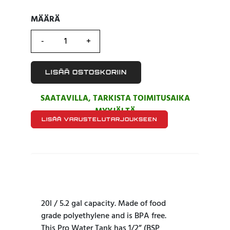
MÄÄRÄ
MÄÄRÄ
LISÄÄ OSTOSKORIIN
SAATAVILLA, TARKISTA TOIMITUSAIKA
MYYJÄLTÄ
LISÄÄ VARUSTELUTARJOUKSEEN
20l / 5.2 gal capacity. Made of food
grade polyethylene and is BPA free.
This Pro Water Tank has 1/2” (BSP