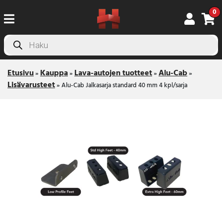
0
Products
search
Etusivu
Kauppa
Lava-autojen tuotteet
Alu-Cab
»
»
»
»
Lisävarusteet
»
Alu-Cab Jalkasarja standard 40 mm 4 kpl/sarja