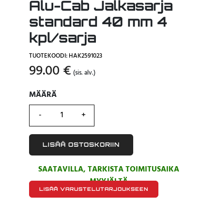
Alu-Cab Jalkasarja
standard 40 mm 4
kpl/sarja
TUOTEKOODI: HAK2591023
99.00
€
(sis. alv.)
MÄÄRÄ
MÄÄRÄ
LISÄÄ OSTOSKORIIN
SAATAVILLA, TARKISTA TOIMITUSAIKA
MYYJÄLTÄ
LISÄÄ VARUSTELUTARJOUKSEEN