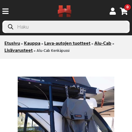
0
Products
search
Etusivu
Kauppa
Lava-autojen tuotteet
Alu-Cab
»
»
»
»
Lisävarusteet
»
Alu-Cab Kenkäpussi