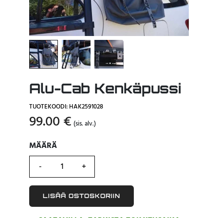
Alu-Cab Kenkäpussi
TUOTEKOODI: HAK2591028
99.00
€
(sis. alv.)
MÄÄRÄ
MÄÄRÄ
LISÄÄ OSTOSKORIIN