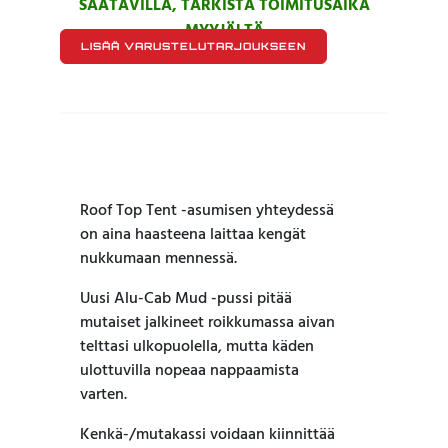
SAATAVILLA, TARKISTA TOIMITUSAIKA
MYYJÄLTÄ
LISÄÄ VARUSTELUTARJOUKSEEN
Roof Top Tent -asumisen yhteydessä
on aina haasteena laittaa kengät
nukkumaan mennessä.
Uusi Alu-Cab Mud -pussi pitää
mutaiset jalkineet roikkumassa aivan
telttasi ulkopuolella, mutta käden
ulottuvilla nopeaa nappaamista
varten.
Kenkä-/mutakassi voidaan kiinnittää