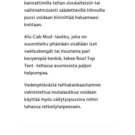
kannattimilla teltan sivukaiteisiin tai
vaihtoehtoisesti säädettävillä hihnoilla
pussi voidaan kiinnittää haluamaasi
kohtaan.
Alu-Cab Mud -laukku, joka on
suunniteltu pitämään sisällään isot
vaelluskengät tai muutama pari
kevyempiä kenkiä, tekee Roof Top
Tent -teltassa asumisesta paljon
helpompaa.
Vedenpitävästä telttakankaastamme
valmistettua mutalaukkua voidaan
käyttää myös säilytyspussina mihin
tahansa retkeilytarpeeseen.