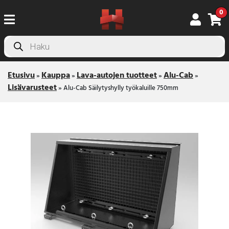
0
Products
search
Etusivu
Kauppa
Lava-autojen tuotteet
Alu-Cab
»
»
»
»
Lisävarusteet
»
Alu-Cab Säilytyshylly työkaluille 750mm