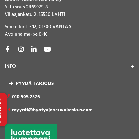
Y-tunnus 2465975-8
Viilaajankatu 2, 15520 LAHTI
Sinikellontie 12, 01300 VANTAA
Avoinna ma-pe 8-16
INFO
PYYDÄ TARJOUS
010 505 2576
uspyyntö
myynti@hyotyajoneuvokeskus.com