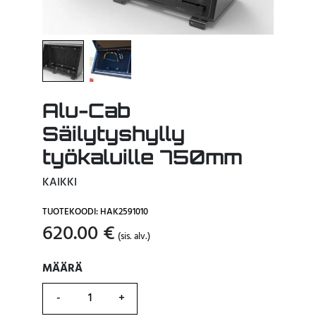
Alu-Cab
Säilytyshylly
työkaluille 750mm
KAIKKI
TUOTEKOODI: HAK2591010
620.00
€
(sis. alv.)
MÄÄRÄ
MÄÄRÄ